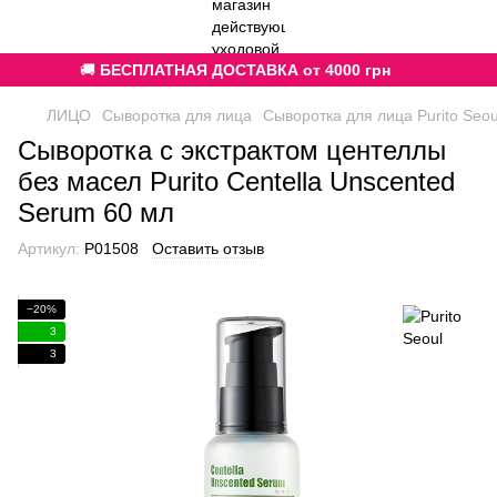
🚚
БЕСПЛАТНАЯ ДОСТАВКА от 4000 грн
ЛИЦО
Сыворотка для лица
Сыворотка для лица Purito Seou
Сыворотка с экстрактом центеллы
без масел Purito Centella Unscented
Serum 60 мл
Артикул:
P01508
Оставить отзыв
−20%
3
3