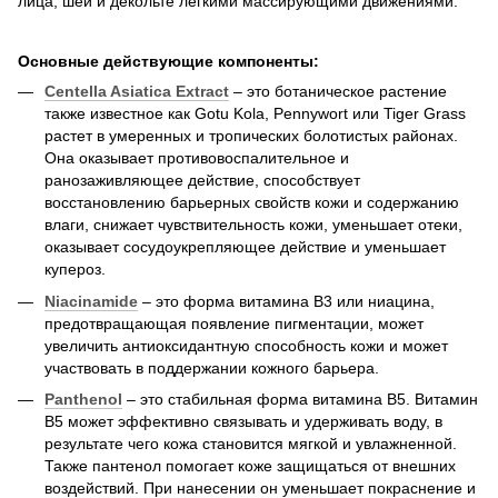
лица, шеи и декольте легкими массирующими движениями.
Основные действующие компоненты:
Centella Asiatica Extract
– это ботаническое растение
также известное как Gotu Kola, Pennywort или Tiger Grass
растет в умеренных и тропических болотистых районах.
Она оказывает противовоспалительное и
ранозаживляющее действие, способствует
восстановлению барьерных свойств кожи и содержанию
влаги, снижает чувствительность кожи, уменьшает отеки,
оказывает сосудоукрепляющее действие и уменьшает
купероз.
Niacinamide
– это форма витамина B3 или ниацина,
предотвращающая появление пигментации, может
увеличить антиоксидантную способность кожи и может
участвовать в поддержании кожного барьера.
Panthenol
– это стабильная форма витамина В5. Витамин
B5 может эффективно связывать и удерживать воду, в
результате чего кожа становится мягкой и увлажненной.
Также пантенол помогает коже защищаться от внешних
воздействий. При нанесении он уменьшает покраснение и