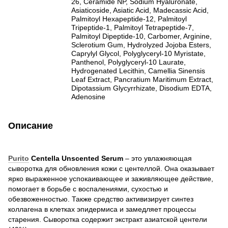
26, Ceramide NP, Sodium Hyaluronate,
Asiaticoside, Asiatic Acid, Madecassic Acid,
Palmitoyl Hexapeptide-12, Palmitoyl
Tripeptide-1, Palmitoyl Tetrapeptide-7,
Palmitoyl Dipeptide-10, Carbomer, Arginine,
Sclerotium Gum, Hydrolyzed Jojoba Esters,
Caprylyl Glycol, Polyglyceryl-10 Myristate,
Panthenol, Polyglyceryl-10 Laurate,
Hydrogenated Lecithin, Camellia Sinensis
Leaf Extract, Pancratium Maritimum Extract,
Dipotassium Glycyrrhizate, Disodium EDTA,
Adenosine
Описание
Purito
Centella Unscented Serum
– это увлажняющая
сыворотка для обновления кожи с центеллой. Она оказывает
ярко выраженное успокаивающее и заживляющее действие,
помогает в борьбе с воспалениями, сухостью и
обезвоженностью. Также средство активизирует синтез
коллагена в клетках эпидермиса и замедляет процессы
старения. Сыворотка содержит экстракт азиатской центели