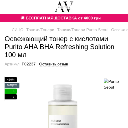
🚚
БЕСПЛАТНАЯ ДОСТАВКА от 4000 грн
ЛИЦО
Тоники/Тонери
Тоники/Тонери Purito Seoul
Освежающ
Освежающий тонер с кислотами
Purito AHA BHA Refreshing Solution
100 мл
Артикул:
P02237
Оставить отзыв
−20%
ВИДЕО
3
3