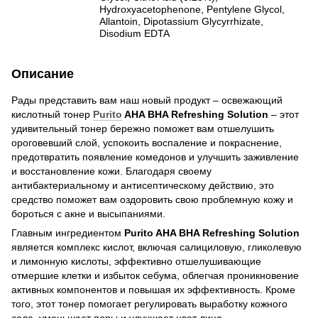
Hydroxyacetophenone, Pentylene Glycol,
Allantoin, Dipotassium Glycyrrhizate,
Disodium EDTA
Описание
Рады представить вам наш новый продукт – освежающий
кислотный тонер
Purito
AHA BHA Refreshing Solution
– этот
удивительный тонер бережно поможет вам отшелушить
ороговевший слой, успокоить воспаление и покраснение,
предотвратить появление комедонов и улучшить заживление
и восстановление кожи. Благодаря своему
антибактериальному и антисептическому действию, это
средство поможет вам оздоровить свою проблемную кожу и
бороться с акне и высыпаниями.
Главным ингредиентом
Purito AHA BHA Refreshing Solution
является комплекс кислот, включая салициловую, гликолевую
и лимонную кислоты, эффективно отшелушивающие
отмершие клетки и избыток себума, облегчая проникновение
активных компонентов и повышая их эффективность. Кроме
того, этот тонер помогает регулировать выработку кожного
сала, уменьшает поры и улучшает цвет лица.