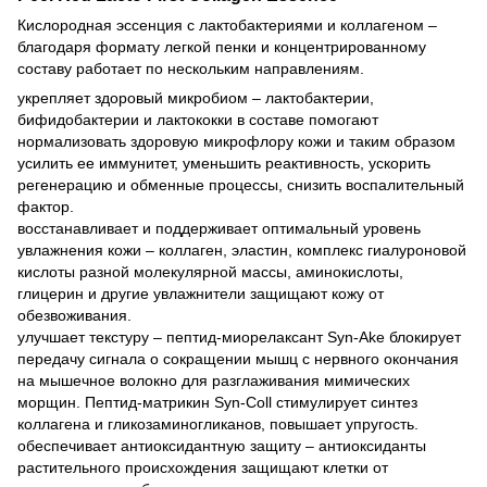
Кислородная эссенция с лактобактериями и коллагеном –
благодаря формату легкой пенки и концентрированному
составу работает по нескольким направлениям.
укрепляет здоровый микробиом – лактобактерии,
бифидобактерии и лактококки в составе помогают
нормализовать здоровую микрофлору кожи и таким образом
усилить ее иммунитет, уменьшить реактивность, ускорить
регенерацию и обменные процессы, снизить воспалительный
фактор.
восстанавливает и поддерживает оптимальный уровень
увлажнения кожи – коллаген, эластин, комплекс гиалуроновой
кислоты разной молекулярной массы, аминокислоты,
глицерин и другие увлажнители защищают кожу от
обезвоживания.
улучшает текстуру – пептид-миорелаксант Syn-Ake блокирует
передачу сигнала о сокращении мышц с нервного окончания
на мышечное волокно для разглаживания мимических
морщин. Пептид-матрикин Syn-Coll стимулирует синтез
коллагена и гликозаминогликанов, повышает упругость.
обеспечивает антиоксидантную защиту – антиоксиданты
растительного происхождения защищают клетки от