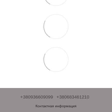
+380936609099
+380683461210
Контактная информация