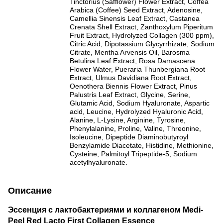
Tinctorius (Safflower) Flower Extract, Coffea
Arabica (Coffee) Seed Extract, Adenosine,
Camellia Sinensis Leaf Extract, Castanea
Crenata Shell Extract, Zanthoxylum Piperitum
Fruit Extract, Hydrolyzed Collagen (300 ppm),
Citric Acid, Dipotassium Glycyrrhizate, Sodium
Citrate, Mentha Arvensis Oil, Barosma
Betulina Leaf Extract, Rosa Damascena
Flower Water, Pueraria Thunbergiana Root
Extract, Ulmus Davidiana Root Extract,
Oenothera Biennis Flower Extract, Pinus
Palustris Leaf Extract, Glycine, Serine,
Glutamic Acid, Sodium Hyaluronate, Aspartic
acid, Leucine, Hydrolyzed Hyaluronic Acid,
Alanine, L-Lysine, Arginine, Tyrosine,
Phenylalanine, Proline, Valine, Threonine,
Isoleucine, Dipeptide Diaminobutyroyl
Benzylamide Diacetate, Histidine, Methionine,
Cysteine, Palmitoyl Tripeptide-5, Sodium
acetylhyaluronate.
Описание
Эссенция с лактобактериями и коллагеном Medi-
Peel Red Lacto First Collagen Essence