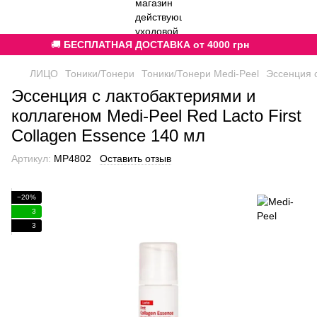
🚚
БЕСПЛАТНАЯ ДОСТАВКА от 4000 грн
ЛИЦО
Тоники/Тонери
Тоники/Тонери Medi-Peel
Эссенция с
Эссенция с лактобактериями и
коллагеном Medi-Peel Red Lacto First
Collagen Essence 140 мл
Артикул:
MP4802
Оставить отзыв
−20%
3
3