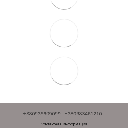
+380936609099
+380683461210
Контактная информация