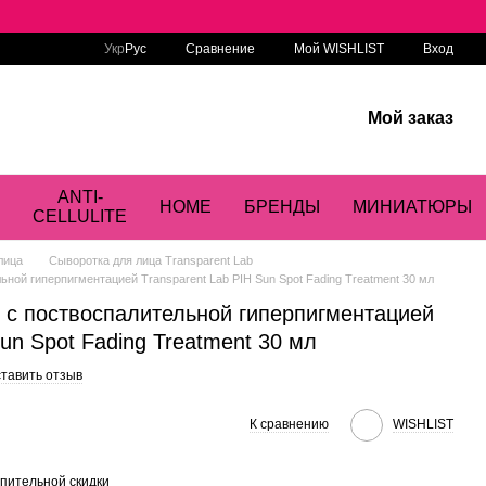
Сравнение
Укр
Рус
Мой WISHLIST
Вход
Мой заказ
ANTI-
HOME
БРЕНДЫ
МИНИАТЮРЫ
CELLULITE
лица
Сыворотка для лица Transparent Lab
ной гиперпигментацией Transparent Lab PIH Sun Spot Fading Treatment 30 мл
 с поствоспалительной гиперпигментацией
Sun Spot Fading Treatment 30 мл
тавить отзыв
К сравнению
WISHLIST
пительной скидки