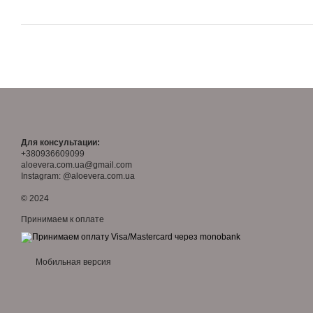
Для консультации:
+380936609099
aloevera.com.ua@gmail.com
Instagram: @aloevera.com.ua
© 2024
Принимаем к оплате
Мобильная версия