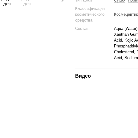
Тип кожи
Сухая
,
Норм
Классификация
косметического
Космецевтик
средства
Состав
Aqua (Water),
Xanthan Gum,
Acid, Kojic A
Phosphatidylc
Cholesterol,
Acid, Sodium
Видео