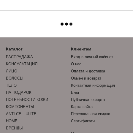
Каталог
Клиентам
РАСПРАДАЖА
Вход в личный кабинет
КОНСУЛЬТАЦИЯ
О нас
ЛИЦО
Оплата и доставка
ВОЛОСЫ
Обмен и возврат
ТЕЛО
Контактная информация
НА ПОДАРОК
Блог
ПОТРЕБНОСТИ КОЖИ
Публичная оферта
КОМПОНЕНТЫ
Карта сайта
ANTI-CELLULITE
Персональная скидка
HOME
Сертификати
БРЕНДЫ