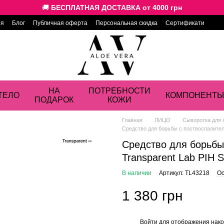
🚚
БЕСПЛАТНАЯ ДОСТАВКА от 4000 грн
ия
Блог
Публичная оферта
Персональная скидка
Сертификати
НА
ПОТРЕБНОСТИ
ТЕЛО
КОМПОНЕНТЫ
ПОДАРОК
КОЖИ
Главная
ЛИЦО
Сыворотка для 
Средство для борьбы с поствоспалитель
Средство для борьбы
Transparent Lab PIH 
В наличии
Артикул: TL43218
Ос
1 380 грн
Войти
для отображения нако
%