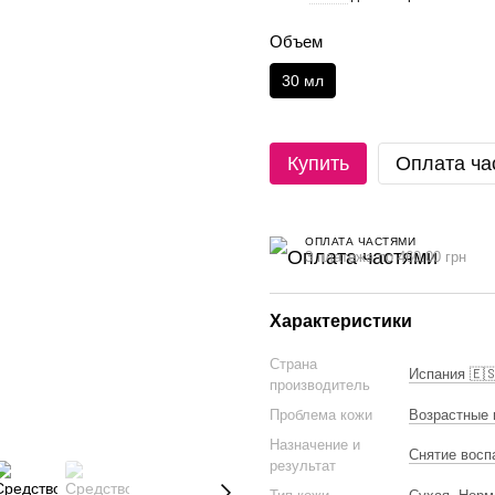
Объем
30 мл
Купить
Оплата ча
ОПЛАТА ЧАСТЯМИ
3 платежа по 460.00 грн
Характеристики
Страна
Испания 🇪
производитель
Проблема кожи
Возрастные 
Назначение и
Снятие восп
результат