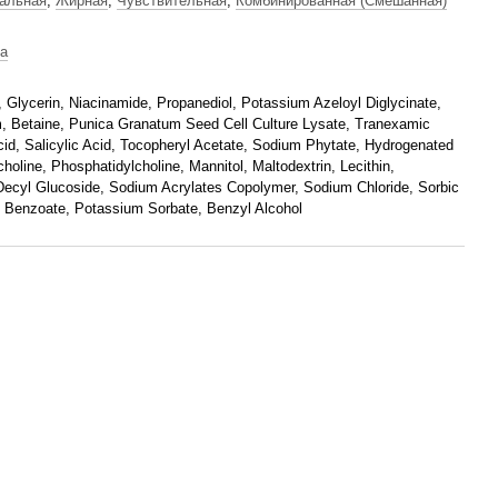
альная
,
Жирная
,
Чувствительная
,
Комбинированная (Смешанная)
а
 Glycerin, Niacinamide, Propanediol, Potassium Azeloyl Diglycinate,
 Betaine, Punica Granatum Seed Cell Culture Lysate, Tranexamic
cid, Salicylic Acid, Tocopheryl Acetate, Sodium Phytate, Hydrogenated
holine, Phosphatidylcholine, Mannitol, Maltodextrin, Lecithin,
 Decyl Glucoside, Sodium Acrylates Copolymer, Sodium Chloride, Sorbic
 Benzoate, Potassium Sorbate, Benzyl Alcohol