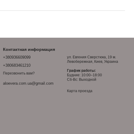
Контактная информация
+380936609099
ул. Евгения Сверстюка, 19 м.
Левобережная, Киев, Украина
+380683461210
График работы:
Перезвонить вам?
Будние: 10:00–18:00
Сб-Вс: Выходной
aloevera.com.ua@gmail.com
Карта проезда