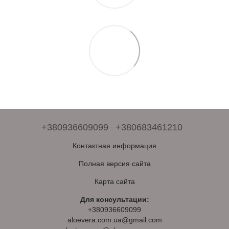
+380936609099
+380683461210
Контактная информация
Полная версия сайта
Карта сайта
Для консультации:
+380936609099
aloevera.com.ua@gmail.com