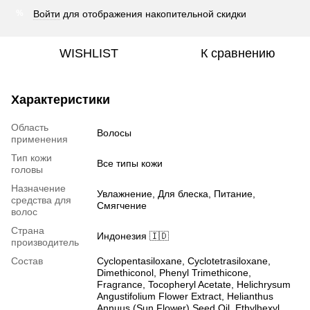
Войти
для отображения накопительной скидки
%
WISHLIST
К сравнению
Характеристики
Область
Волосы
применения
Тип кожи
Все типы кожи
головы
Назначение
Увлажнение, Для блеска, Питание,
средства для
Смягчение
волос
Страна
Индонезия 🇮🇩
производитель
Состав
Cyclopentasiloxane, Cyclotetrasiloxane,
Dimethiconol, Phenyl Trimethicone,
Fragrance, Tocopheryl Acetate, Helichrysum
Angustifolium Flower Extract, Helianthus
Annuus (Sun Flower) Seed Oil, Ethylhexyl