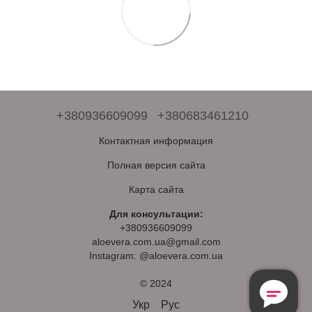
+380936609099
+380683461210
Контактная информация
Полная версия сайта
Карта сайта
Для консультации:
+380936609099
aloevera.com.ua@gmail.com
Instagram: @aloevera.com.ua
© 2024
Безкоштовна
Консультація
Укр
Рус