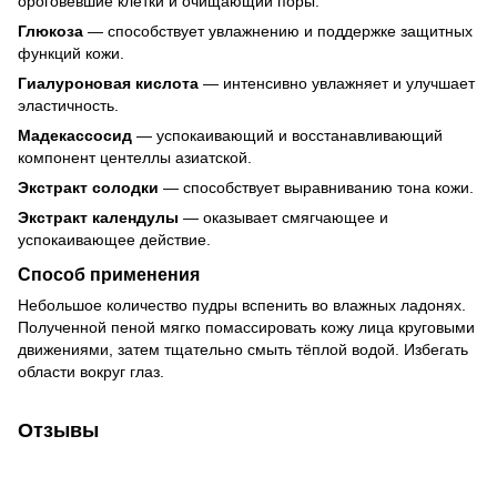
ороговевшие клетки и очищающий поры.
Глюкоза
— способствует увлажнению и поддержке защитных
функций кожи.
Гиалуроновая кислота
— интенсивно увлажняет и улучшает
эластичность.
Мадекассосид
— успокаивающий и восстанавливающий
компонент центеллы азиатской.
Экстракт солодки
— способствует выравниванию тона кожи.
Экстракт календулы
— оказывает смягчающее и
успокаивающее действие.
Способ применения
Небольшое количество пудры вспенить во влажных ладонях.
Полученной пеной мягко помассировать кожу лица круговыми
движениями, затем тщательно смыть тёплой водой. Избегать
области вокруг глаз.
Отзывы