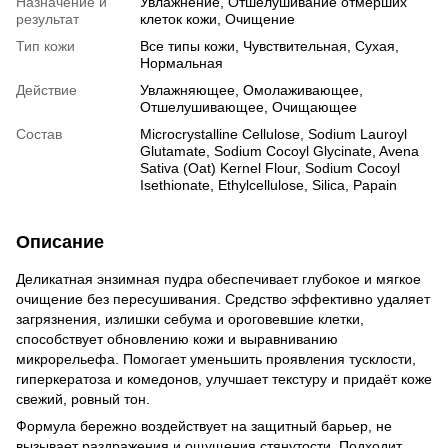
Назначение и
Увлажнение, Отшелушивание отмерших
результат
клеток кожи, Очищение
Тип кожи
Все типы кожи, Чувствительная, Сухая,
Нормальная
Действие
Увлажняющее, Омолаживающее,
Отшелушивающее, Очищающее
Состав
Microcrystalline Cellulose, Sodium Lauroyl
Glutamate, Sodium Cocoyl Glycinate, Avena
Sativa (Oat) Kernel Flour, Sodium Cocoyl
Isethionate, Ethylcellulose, Silica, Papain
Описание
Деликатная энзимная пудра обеспечивает глубокое и мягкое
очищение без пересушивания. Средство эффективно удаляет
загрязнения, излишки себума и ороговевшие клетки,
способствует обновлению кожи и выравниванию
микрорельефа. Помогает уменьшить проявления тусклости,
гиперкератоза и комедонов, улучшает текстуру и придаёт коже
свежий, ровный тон.
Формула бережно воздействует на защитный барьер, не
вызывает раздражения и ощущения стянутости. Подходит