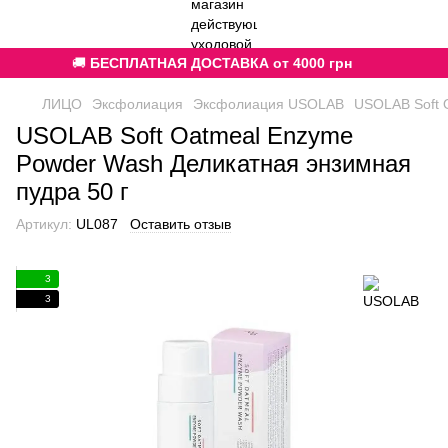
🚚
БЕСПЛАТНАЯ ДОСТАВКА от 4000 грн
ЛИЦО
Эксфолиация
Эксфолиация USOLAB
USOLAB Soft 
USOLAB Soft Oatmeal Enzyme
Powder Wash Деликатная энзимная
пудра 50 г
Артикул:
UL087
Оставить отзыв
3
3