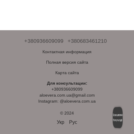
+380936609099
+380683461210
Контактная информация
Полная версия сайта
Карта сайта
Для консультации:
+380936609099
aloevera.com.ua@gmail.com
Instagram: @aloevera.com.ua
© 2024
Безкоштовна
Консультація
Укр
Рус