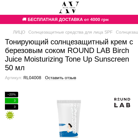
🚚
БЕСПЛАТНАЯ ДОСТАВКА от 4000 грн
ЛИЦО
Солнцезащитные средства для лица SPF
Солнцезащ
Тонирующий солнцезащитный крем с
березовым соком ROUND LAB Birch
Juice Moisturizing Tone Up Sunscreen
50 мл
Артикул:
RL04008
Оставить отзыв
−20%
3
3