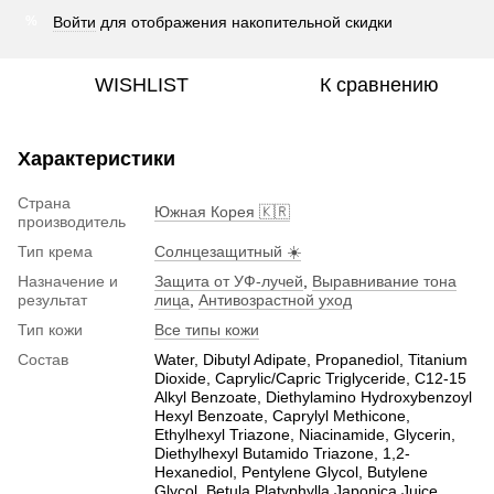
Войти
для отображения накопительной скидки
%
WISHLIST
К сравнению
Характеристики
Страна
Южная Корея 🇰🇷
производитель
Тип крема
Солнцезащитный ☀️
Назначение и
Защита от УФ-лучей
,
Выравнивание тона
результат
лица
,
Антивозрастной уход
Тип кожи
Все типы кожи
Состав
Water, Dibutyl Adipate, Propanediol, Titanium
Dioxide, Caprylic/Capric Triglyceride, C12-15
Alkyl Benzoate, Diethylamino Hydroxybenzoyl
Hexyl Benzoate, Caprylyl Methicone,
Ethylhexyl Triazone, Niacinamide, Glycerin,
Diethylhexyl Butamido Triazone, 1,2-
Hexanediol, Pentylene Glycol, Butylene
Glycol, Betula Platyphylla Japonica Juice,