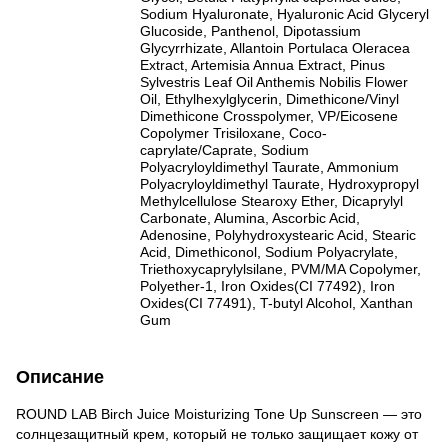
Sodium Hyaluronate, Hyaluronic Acid Glyceryl
Glucoside, Panthenol, Dipotassium
Glycyrrhizate, Allantoin Portulaca Oleracea
Extract, Artemisia Annua Extract, Pinus
Sylvestris Leaf Oil Anthemis Nobilis Flower
Oil, Ethylhexylglycerin, Dimethicone/Vinyl
Dimethicone Crosspolymer, VP/Eicosene
Copolymer Trisiloxane, Coco-
caprylate/Caprate, Sodium
Polyacryloyldimethyl Taurate, Ammonium
Polyacryloyldimethyl Taurate, Hydroxypropyl
Methylcellulose Stearoxy Ether, Dicaprylyl
Carbonate, Alumina, Ascorbic Acid,
Adenosine, Polyhydroxystearic Acid, Stearic
Acid, Dimethiconol, Sodium Polyacrylate,
Triethoxycaprylylsilane, PVM/MA Copolymer,
Polyether-1, Iron Oxides(CI 77492), Iron
Oxides(CI 77491), T-butyl Alcohol, Xanthan
Gum
Описание
ROUND LAB Birch Juice Moisturizing Tone Up Sunscreen — это
солнцезащитный крем, который не только защищает кожу от