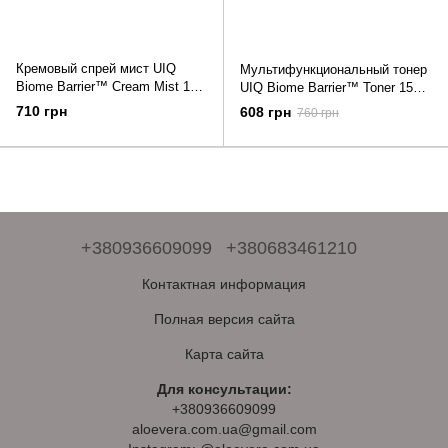
Кремовый спрей мист UIQ
Мультифункциональный тонер
Biome Barrier™ Cream Mist 100
UIQ Biome Barrier™ Toner 150
мл
мл
710 грн
608 грн
760 грн
+380936609099
+380683461210
Контактная информация
Полная версия сайта
Карта сайта
Для консультации:
+380936609099
aloevera.com.ua@gmail.com