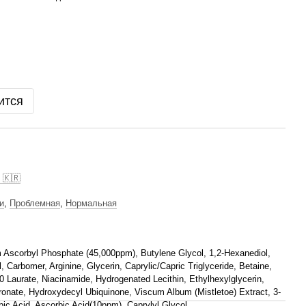
ится
 🇰🇷
и
,
Проблемная
,
Нормальная
 Ascorbyl Phosphate (45,000ppm), Butylene Glycol, 1,2-Hexanediol,
, Carbomer, Arginine, Glycerin, Caprylic/Capric Triglyceride, Betaine,
0 Laurate, Niacinamide, Hydrogenated Lecithin, Ethylhexylglycerin,
onate, Hydroxydecyl Ubiquinone, Viscum Album (Mistletoe) Extract, 3-
bic Acid, Ascorbic Acid(10ppm), Caprylyl Glycol