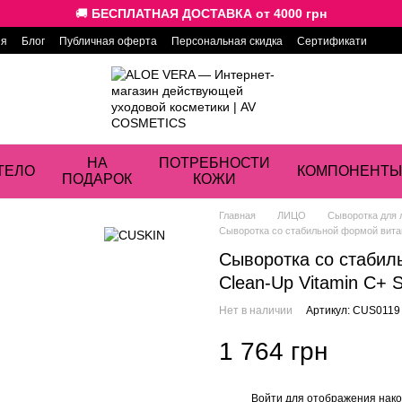
🚚
БЕСПЛАТНАЯ ДОСТАВКА от 4000 грн
ия
Блог
Публичная оферта
Персональная скидка
Сертификати
НА
ПОТРЕБНОСТИ
ТЕЛО
КОМПОНЕНТЫ
ПОДАРОК
КОЖИ
Главная
ЛИЦО
Сыворотка для 
Сыворотка со стабильной формой вита
Сыворотка со стабил
Clean-Up Vitamin C+ 
Нет в наличии
Артикул: CUS0119
1 764 грн
Войти
для отображения нако
%