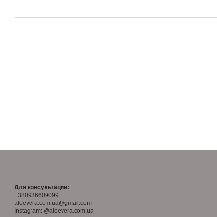
Для консультации:
+380936609099
aloevera.com.ua@gmail.com
Instagram: @aloevera.com.ua