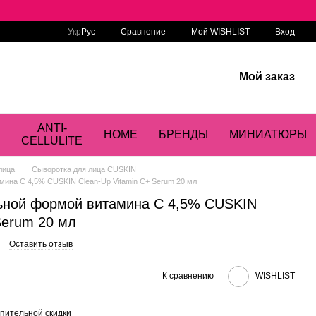
Сравнение
Укр
Рус
Мой WISHLIST
Вход
Мой заказ
ANTI-
HOME
БРЕНДЫ
МИНИАТЮРЫ
CELLULITE
лица
Сыворотка для лица CUSKIN
мина С 4,5% CUSKIN Clean-Up Vitamin C+ Serum 20 мл
ьной формой витамина С 4,5% CUSKIN
Serum 20 мл
Оставить отзыв
К сравнению
WISHLIST
пительной скидки