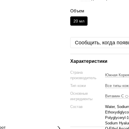
Объем
20 мл
Сообщить, когда появ
Характеристики
Страна
Южная Корея
производитель
Тип кожи
Все типы кож
Основные
Витамин C 🍊
ингредиенты
Состав
Water, Sodium
Ethoxydiglycol
Polyglyceryl-1
Sodium Hyalur
O-Ethyl Ascor