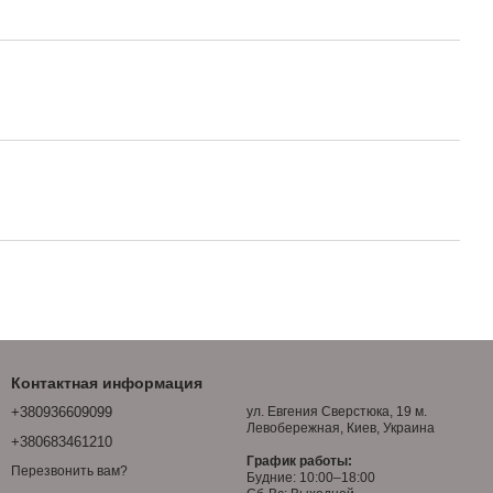
Контактная информация
+380936609099
ул. Евгения Сверстюка, 19 м.
Левобережная, Киев, Украина
+380683461210
График работы:
Перезвонить вам?
Будние: 10:00–18:00