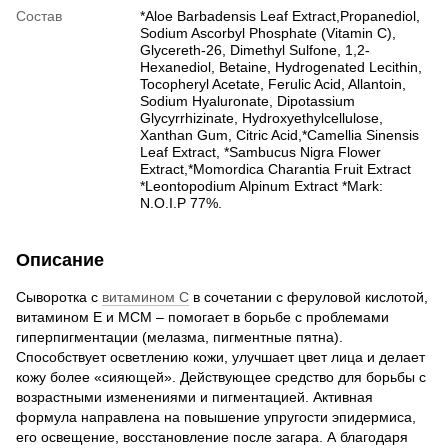
Состав
*Aloe Barbadensis Leaf Extract,Propanediol,
Sodium Ascorbyl Phosphate (Vitamin C),
Glycereth-26, Dimethyl Sulfone, 1,2-
Hexanediol, Betaine, Hydrogenated Lecithin,
Tocopheryl Acetate, Ferulic Acid, Allantoin,
Sodium Hyaluronate, Dipotassium
Glycyrrhizinate, Hydroxyethylcellulose,
Xanthan Gum, Citric Acid,*Camellia Sinensis
Leaf Extract, *Sambucus Nigra Flower
Extract,*Momordica Charantia Fruit Extract
*Leontopodium Alpinum Extract *Mark:
N.O.I.P 77%.
Описание
Сыворотка с
витамином С
в сочетании с феруловой кислотой,
витамином Е и МСМ – помогает в борьбе с проблемами
гиперпигментации (мелазма, пигментные пятна).
Способствует осветлению кожи, улучшает цвет лица и делает
кожу более «сияющей». Действующее средство для борьбы с
возрастными изменениями и пигментацией. Активная
формула направлена на повышение упругости эпидермиса,
его освещение, восстановление после загара. А благодаря