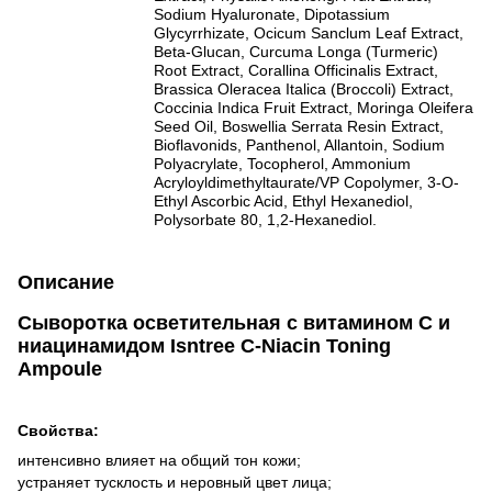
Sodium Hyaluronate, Dipotassium
Glycyrrhizate, Ocicum Sanclum Leaf Extract,
Beta-Glucan, Curcuma Longa (Turmeric)
Root Extract, Corallina Officinalis Extract,
Brassica Oleracea Italica (Broccoli) Extract,
Coccinia Indica Fruit Extract, Moringa Oleifera
Seed Oil, Boswellia Serrata Resin Extract,
Bioflavonids, Panthenol, Allantoin, Sodium
Polyacrylate, Tocopherol, Ammonium
Acryloyldimethyltaurate/VP Copolymer, 3-O-
Ethyl Ascorbic Acid, Ethyl Hexanediol,
Polysorbate 80, 1,2-Hexanediol.
Описание
Сыворотка осветительная с витамином С и
ниацинамидом Isntree C-Niacin Toning
Ampoule
Свойства:
интенсивно влияет на общий тон кожи;
устраняет тусклость и неровный цвет лица;