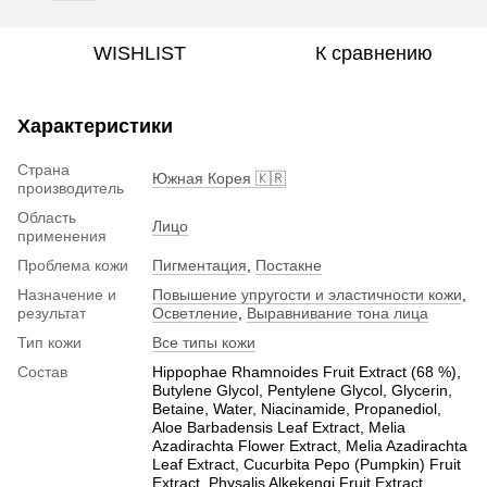
WISHLIST
К сравнению
Характеристики
Страна
Южная Корея 🇰🇷
производитель
Область
Лицо
применения
Проблема кожи
Пигментация
,
Постакне
Назначение и
Повышение упругости и эластичности кожи
,
результат
Осветление
,
Выравнивание тона лица
Тип кожи
Все типы кожи
Состав
Hippophae Rhamnoides Fruit Extract (68 %),
Butylene Glycol, Pentylene Glycol, Glycerin,
Betaine, Water, Niacinamide, Propanediol,
Aloe Barbadensis Leaf Extract, Melia
Azadirachta Flower Extract, Melia Azadirachta
Leaf Extract, Cucurbita Pepo (Pumpkin) Fruit
Extract, Physalis Alkekengi Fruit Extract,