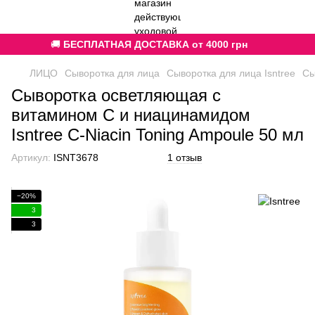
🚚
БЕСПЛАТНАЯ ДОСТАВКА от 4000 грн
ЛИЦО
Сыворотка для лица
Сыворотка для лица Isntree
Сы
Сыворотка осветляющая с
витамином С и ниацинамидом
Isntree C-Niacin Toning Ampoule 50 мл
Артикул:
ISNT3678
1 отзыв
−20%
3
3