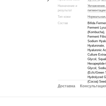
Назначение и
Увлажнение
результат
пигментации
Тип кожи
Нормальная
Состав
Bifida Fermen
Ferment Lysa
(Kombucha), G
Ferment Filtr
Sodium Hyalu
Hyaluronate,
Hyaluronic A
Culture Extra
Glycol, Squal
Hexapeptide-8
Glycol, Sodi
(Ecfc/​Green 
Hydrolyzed G
(Cocoa) Seed
Доставка
Консультаци