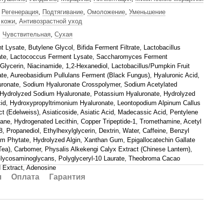
,
Регенерация
,
Подтягивание
,
Омоложение
,
Уменьшение
 кожи
,
Антивозрастной уход
,
Чувствительная
,
Сухая
t Lysate, Butylene Glycol, Bifida Ferment Filtrate, Lactobacillus
te, Lactococcus Ferment Lysate, Saccharomyces Ferment
lycerin, Niacinamide, 1,2-Hexanediol, Lactobacillus/​Pumpkin Fruit
ate, Aureobasidium Pullulans Ferment (Black Fungus), Hyaluronic Acid,
ronate, Sodium Hyaluronate Crosspolymer, Sodium Acetylated
 Hydrolyzed Sodium Hyaluronate, Potassium Hyaluronate, Hydrolyzed
cid, Hydroxypropyltrimonium Hyaluronate, Leontopodium Alpinum Callus
ct (Edelweiss), Asiaticoside, Asiatic Acid, Madecassic Acid, Pentylene
ane, Hydrogenated Lecithin, Copper Tripeptide-1, Tromethamine, Acetyl
, Propanediol, Ethylhexylglycerin, Dextrin, Water, Caffeine, Benzyl
um Phytate, Hydrolyzed Algin, Xanthan Gum, Epigallocatechin Gallate
Tea), Carbomer, Physalis Alkekengi Calyx Extract (Chinese Lantern),
lycosaminoglycans, Polyglyceryl-10 Laurate, Theobroma Cacao
 Extract, Adenosine
я
Оплата
Гарантия