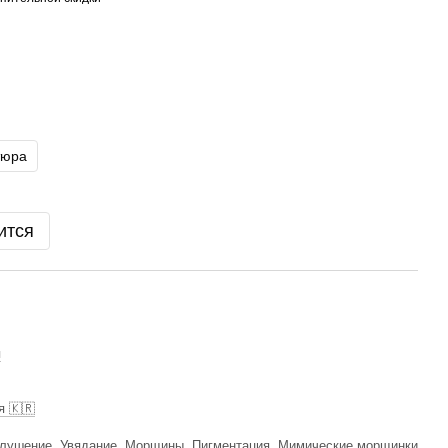
тюра
ится
я
 🇰🇷
лушение
,
Увядание
,
Морщины
,
Пигментация
,
Мимические морщинки