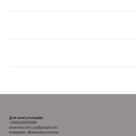
Для консультации:
+380936609099
aloevera.com.ua@gmail.com
Instagram: @aloevera.com.ua