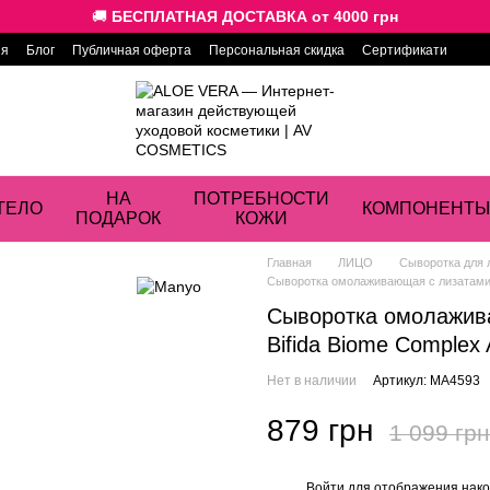
🚚
БЕСПЛАТНАЯ ДОСТАВКА от 4000 грн
ия
Блог
Публичная оферта
Персональная скидка
Сертификати
НА
ПОТРЕБНОСТИ
ТЕЛО
КОМПОНЕНТЫ
ПОДАРОК
КОЖИ
Главная
ЛИЦО
Сыворотка для 
Сыворотка омолаживающая с лизатами 
Сыворотка омолажив
Bifida Biome Complex
Нет в наличии
Артикул: MA4593
879 грн
1 099 грн
Войти
для отображения нако
%