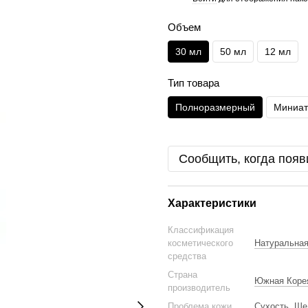
Объем
30 мл
50 мл
12 мл
Тип товара
Полноразмерный
Миниа
Сообщить, когда появ
Характеристики
Классификация
косметического
Натуральна
средства
Страна
Южная Корея
производитель
Проблема кожи
Сухость
,
Ше