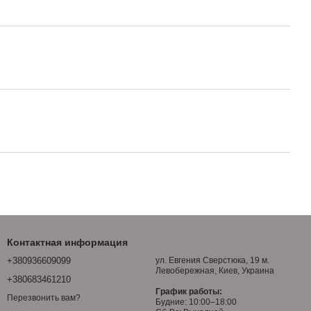
Контактная информация
+380936609099
ул. Евгения Сверстюка, 19 м.
Левобережная, Киев, Украина
+380683461210
График работы:
Перезвонить вам?
Будние: 10:00–18:00