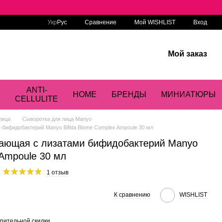
Сравнение
Укр
Рус
Мой WISHLIST
Вход
Мой заказ
ANTI-
HOME
БРЕНДЫ
МИНИАТЮРЫ
CELLULITE
лица
Сыворотка для лица Manyo
бифидобактерий Manyo Bifida Biome Complex Ampoule 30 мл
ающая с лизатами бифидобактерий Manyo
 Ampoule 30 мл
1 отзыв
К сравнению
WISHLIST
пительной скидки