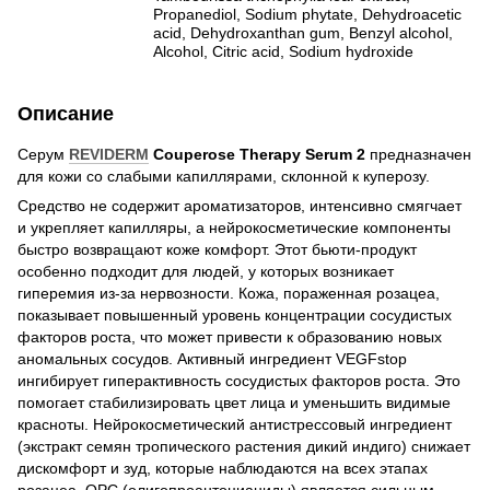
Propanediol, Sodium phytate, Dehydroacetic
acid, Dehydroxanthan gum, Benzyl alcohol,
Alcohol, Citric acid, Sodium hydroxide
Описание
Серум
REVIDERM
Couperose Therapy Serum 2
предназначен
для кожи со слабыми капиллярами, склонной к куперозу.
Средство не содержит ароматизаторов, интенсивно смягчает
и укрепляет капилляры, а нейрокосметические компоненты
быстро возвращают коже комфорт. Этот бьюти-продукт
особенно подходит для людей, у которых возникает
гиперемия из-за нервозности. Кожа, пораженная розацеа,
показывает повышенный уровень концентрации сосудистых
факторов роста, что может привести к образованию новых
аномальных сосудов. Активный ингредиент VEGFstop
ингибирует гиперактивность сосудистых факторов роста. Это
помогает стабилизировать цвет лица и уменьшить видимые
красноты. Нейрокосметический антистрессовый ингредиент
(экстракт семян тропического растения дикий индиго) снижает
дискомфорт и зуд, которые наблюдаются на всех этапах
розацеа. ОPC (олигопроантоцианиды) является сильным