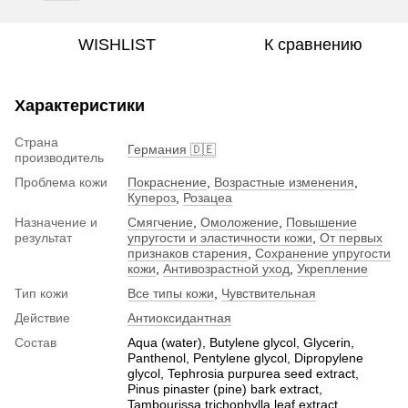
WISHLIST
К сравнению
Характеристики
Страна
Германия 🇩🇪
производитель
Проблема кожи
Покраснение
,
Возрастные изменения
,
Купероз
,
Розацеа
Назначение и
Смягчение
,
Омоложение
,
Повышение
результат
упругости и эластичности кожи
,
От первых
признаков старения
,
Сохранение упругости
кожи
,
Антивозрастной уход
,
Укрепление
Тип кожи
Все типы кожи
,
Чувствительная
Действие
Антиоксидантная
Состав
Aqua (water), Butylene glycol, Glycerin,
Panthenol, Pentylene glycol, Dipropylene
glycol, Tephrosia purpurea seed extract,
Pinus pinaster (pine) bark extract,
Tambourissa trichophylla leaf extract,