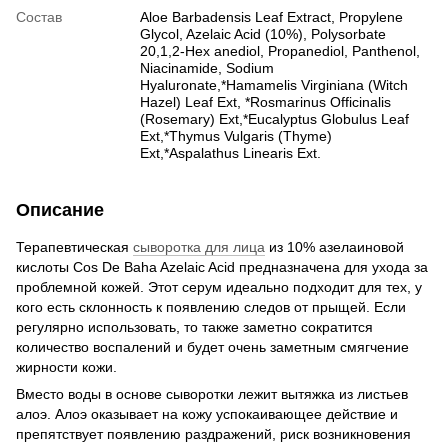
Состав
Aloe Barbadensis Leaf Extract, Propylene
Glycol, Azelaic Acid (10%), Polysorbate
20,1,2-Hex anediol, Propanediol, Panthenol,
Niacinamide, Sodium
Hyaluronate,*Hamamelis Virginiana (Witch
Hazel) Leaf Ext, *Rosmarinus Officinalis
(Rosemary) Ext,*Eucalyptus Globulus Leaf
Ext,*Thymus Vulgaris (Thyme)
Ext,*Aspalathus Linearis Ext.
Описание
Терапевтическая
сыворотка для лица
из 10% азелаиновой
кислоты Cos De Baha Azelaic Acid предназначена для ухода за
проблемной кожей. Этот серум идеально подходит для тех, у
кого есть склонность к появлению следов от прыщей. Если
регулярно использовать, то также заметно сократится
количество воспалений и будет очень заметным смягчение
жирности кожи.
Вместо воды в основе сыворотки лежит вытяжка из листьев
алоэ. Алоэ оказывает на кожу успокаивающее действие и
препятствует появлению раздражений, риск возникновения