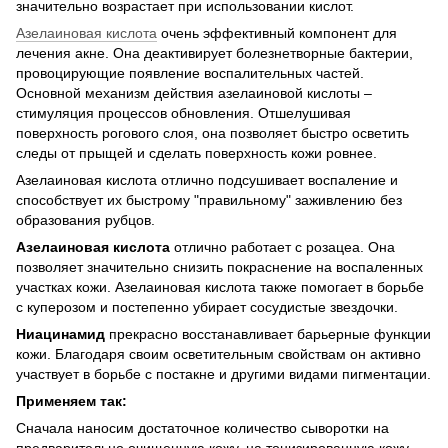
значительно возрастает при использовании кислот.
Азелаиновая кислота
очень эффективный компонент для
лечения акне. Она деактивирует болезнетворные бактерии,
провоцирующие появление воспалительных частей.
Основной механизм действия азелаиновой кислоты –
стимуляция процессов обновления. Отшелушивая
поверхность рогового слоя, она позволяет быстро осветить
следы от прыщей и сделать поверхность кожи ровнее.
Азелаиновая кислота отлично подсушивает воспаление и
способствует их быстрому "правильному" заживлению без
образования рубцов.
Азелаиновая кислота
отлично работает с розацеа. Она
позволяет значительно снизить покраснение на воспаленных
участках кожи. Азелаиновая кислота также помогает в борьбе
с куперозом и постепенно убирает сосудистые звездочки.
Ниацинамид
прекрасно восстанавливает барьерные функции
кожи. Благодаря своим осветительным свойствам он активно
участвует в борьбе с постакне и другими видами пигментации.
Применяем так:
Сначала наносим достаточное количество сыворотки на
предварительно очищенную кожу, на тонизированную кожу,