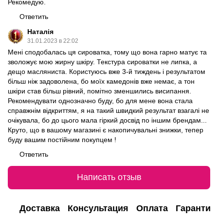
Рекомедую.
Ответить
Наталія
31.01.2023 в 22:02
Мені сподобалась ця сироватка, тому що вона гарно матує та
зволожує мою жирну шкіру. Текстура сироватки не липка, а
дещо масляниста. Користуюсь вже 3-й тиждень і результатом
більш ніж задоволена, бо моїх камедонів вже немає, а тон
шкіри став більш рівний, помітно зменшились висипання.
Рекомендувати однозначно буду, бо для мене вона стала
справжнім відкриттям, я на такий швидкий результат взагалі не
очікувала, бо до цього мала гіркий досвід по іншим брендам...
Круто, що в вашому магазині є накопичувальні знижки, тепер
буду вашим постійним покупцем !
Ответить
Написать отзыв
Доставка
Консультация
Оплата
Гарантия