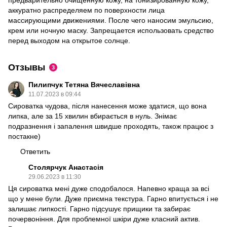
аккуратно распределяем по поверхности лица
массирующими движениями. После чего наносим эмульсию,
крем или ночную маску. Запрещается использовать средство
перед выходом на открытое солнце.
Отзывы
3
Пилипчук Тетяна Вячеславівна
11.07.2023 в 09:44
Сироватка чудова, після нанесення може здатися, що вона
липка, але за 15 хвилин вбирається в нуль. Знімає
подразнення і запалення швидше проходять, також працює з
постакне)
Ответить
Столярчук Анастасія
29.06.2023 в 11:30
Ця сироватка мені дуже сподобалося. Напевно краща за всі
що у мене були. Дуже приємна текстура. Гарно впитується і не
залишає липкості. Гарно підсушує прищики та забирає
почервоніння. Для проблемної шкіри дуже класний актив.