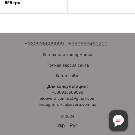
противовоспалительный гель
595 грн
для умывания 150 мл
+380936609099
+380683461210
Контактная информация
Полная версия сайта
Карта сайта
Для консультации:
+380936609099
aloevera.com.ua@gmail.com
Instagram: @aloevera.com.ua
© 2024
Безкоштовна
Консультація
Укр
Рус