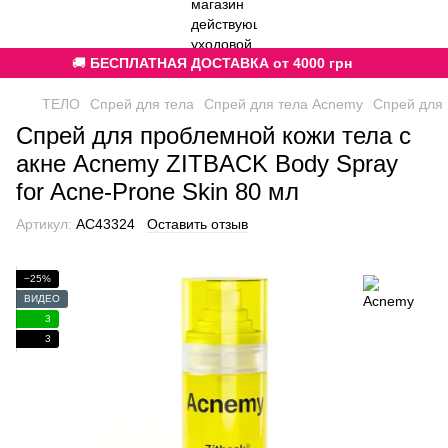
🚚
БЕСПЛАТНАЯ ДОСТАВКА от 4000 грн
ТЕЛО
Спрей для тела
Спрей для тела Acnemy
Спрей для 
Спрей для проблемной кожи тела с
акне Acnemy ZITBACK Body Spray
for Acne-Prone Skin 80 мл
Артикул:
AC43324
Оставить отзыв
−25%
ВИДЕО
3
3