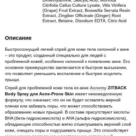
Citrifolia Callus Culture Lysate, Vitis Vinifera
(Grape) Fruit Extract, Boswellia Serrata Resin
Extract, Zingiber Officinale (Ginger) Root
Extract, Betaine, Disodium EDTA, Citric Acid
Описание
Быстросохнущий легкий спрей для кожи тела склонной к акне
– это продукт, созданный специально для людей с
проблемной кожей, особенно склонной к появлению акне. Его
основное преимущество заключается в быстром высыхании,
что позволяет уменьшить воспаление и быстрее исцелить
прыщи.
Спрей для проблемной кожи тела из акне
Acnemy
ZITBACK
Body Spray для Acne-Prone Skin
имеет некомедогенную
формулу, что означает, что он не будет оставлять жирной
пленки или забивать поры, что может способствовать
образованию новых прыщей. В составе присутствуют кислоты
BHA (бета-гидроксикислота) и AHA (альфа-гидроксикислота),
обладающие способностью мягко отшелушивать верхний слой
кожи, очищать поры и подсушивать прыщи. Это способствует