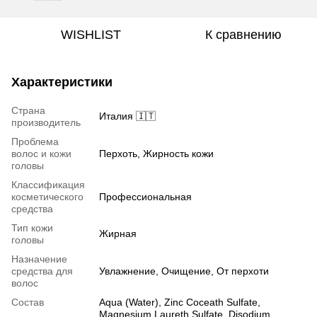
WISHLIST
К сравнению
Характеристики
Страна
Италия 🇮🇹
производитель
Проблема
волос и кожи
Перхоть, Жирность кожи
головы
Классификация
косметического
Профессиональная
средства
Тип кожи
Жирная
головы
Назначение
средства для
Увлажнение, Очищение, От перхоти
волос
Состав
Aqua (Water), Zinc Coceath Sulfate,
Magnesium Laureth Sulfate, Disodium