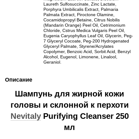
Laureth Sulfosuccinate, Zinc Lactate,
Porphyra Umbilicalis Extract, Palmaria
Palmata Extract, Piroctone Olamine,
Cocamidopropyl Betaine, Citrus Nobilis
(Mandarin Orange) Peel Oil, Cetrimonium
Chloride, Cstrus Medica Vulgaris Peel Oil,
Eugenia Caryophyllus Leaf Oil, Glycerin, Peg-
7 Glyceryl Cocoate, Peg-200 Hydrogenated
Glyceryl Palmate, Styrene/Acrylates
Copolymer, Benzoic Acid, Sorbit Acid, Benzyl
Alcohol, Eugenol, Limonene, Linalool,
Geraniol.
Описание
Шампунь для жирной кожи
головы и склонной к перхоти
Nevitaly
Purifying Cleanser 250
мл