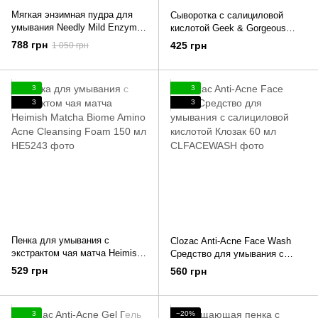
Мягкая энзимная пудра для
Сыворотка с салициловой
умывания Needly Mild Enzyme
кислотой Geek & Gorgeous
Cleansing Powder 40 г
Porefectly Clear Serum 30 мл
788 грн
425 грн
1 050 грн
3
3
3
3
Пенка для умывания с
Clozac Anti-Acne Face Wash
экстрактом чая матча Heimish
Средство для умывания с
Matcha Biome Amino Acne
салициловой кислотой Клозак
529 грн
560 грн
Cleansing Foam 150 мл
60 мл
3
−20%