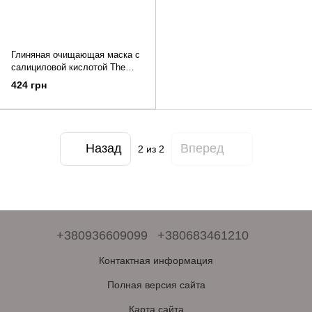
Глиняная очищающая маска с
салициловой кислотой The
Elements Purifying Detox Mask
424 грн
50 мл
Назад
Вперед
2
из 2
+380936609099
+380683461210
Контактная информация
Полная версия сайта
Карта сайта