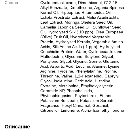
Состав
Cyclopentasiloxane, Dimethiconol, C12-15
Alkyl Benzoate, Dimethicone, Argania Spinosa
Kernel Oil, Hippophae Rhamnoides Oil,
Eclipta Prostrata Extract, Melia Azadirachta
Leaf Extract, Moringa Oleifera Seed Oil,
Camellia Japonica Seed Oil, Sunflower Seed
Oil, Hydrolyzed Silk ( 10 ppb), Olea Europaea
(Olive) Fruit Oil, Hydrolyzed Vegetable
Protein, Hydrolyzed Keratin, Vegetable Amino
Acids, Silk Amino Acids ( 1 ppb), Hydrolyzed
Conchiolin Protein, Water, Cyclohexasiloxane,
Maltodextrin, Glycerine, Butylene Glycol,
Pentylene Glycol, Glycine, Serine, Glutamic
Acid, Aspartic Acid, Leucine, Alanine, Lysine,
Arginine, Tyrosine, Phenylalanine, Proline,
Threonine, Valine, 1,2-Hexanediol, Caprylyl
Glycol, Isoleucine, Citric Acid, Histidine,
Cysteine, Methionine, Ethylhexylglycerin,
Ceramide NP, Phospholipids,
Phytosphingosine, Phytosterols, Ethanol,
Potassium Benzoate, Potassium Sorbate,
Fragrance, Hexyl Cinnamal, Geraniol,
Citronellol, Limonene, Alpha-Isomethyl Ionone
Описание