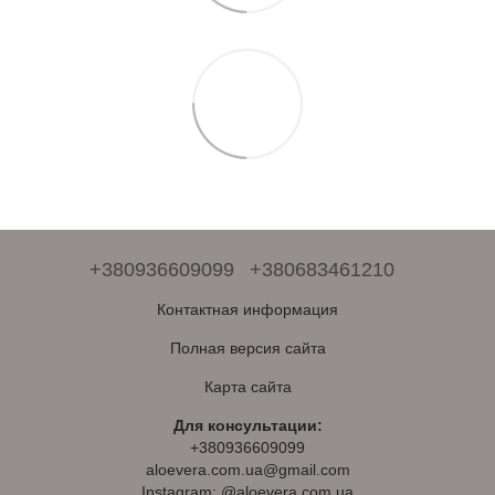
+380936609099
+380683461210
Контактная информация
Полная версия сайта
Карта сайта
Для консультации:
+380936609099
aloevera.com.ua@gmail.com
Instagram: @aloevera.com.ua