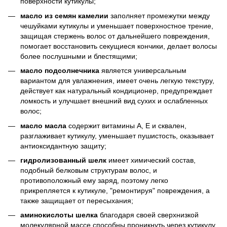
поверхности кутикулы;
масло из семян камелии
заполняет промежутки между
чешуйками кутикулы и уменьшает поверхностное трение,
защищая стержень волос от дальнейшего повреждения,
помогает восстановить секущиеся кончики, делает волосы
более послушными и блестящими;
масло подсолнечника
является универсальным
вариантом для увлажнения, имеет очень легкую текстуру,
действует как натуральный кондиционер, предупреждает
ломкость и улучшает внешний вид сухих и ослабленных
волос;
масло масла
содержит витамины А, Е и сквален,
разглаживает кутикулу, уменьшает пушистость, оказывает
антиоксидантную защиту;
гидролизованный шелк
имеет химический состав,
подобный белковым структурам волос, и
противоположный ему заряд, поэтому легко
прикрепляется к кутикуле, "ремонтируя" повреждения, а
также защищает от пересыхания;
аминокислоты шелка
благодаря своей сверхнизкой
молекулярной массе способны проникнуть через кутикулу