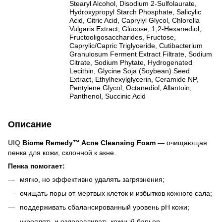
Stearyl Alcohol, Disodium 2-Sulfolaurate,
Hydroxypropyl Starch Phosphate, Salicylic
Acid, Citric Acid, Caprylyl Glycol, Chlorella
Vulgaris Extract, Glucose, 1,2-Hexanediol,
Fructooligosaccharides, Fructose,
Caprylic/Capric Triglyceride, Cutibacterium
Granulosum Ferment Extract Filtrate, Sodium
Citrate, Sodium Phytate, Hydrogenated
Lecithin, Glycine Soja (Soybean) Seed
Extract, Ethylhexylglycerin, Ceramide NP,
Pentylene Glycol, Octanediol, Allantoin,
Panthenol, Succinic Acid
Описание
UIQ
Biome Remedy™ Acne Cleansing Foam
— очищающая
пенка для кожи, склонной к акне.
Пенка помогает:
мягко, но эффективно удалять загрязнения;
очищать поры от мертвых клеток и избытков кожного сала;
поддерживать сбалансированный уровень pH кожи;
укреплять и оздоравливать кожный барьер.