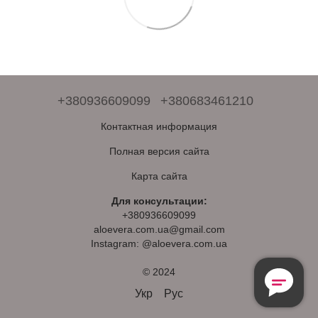
+380936609099
+380683461210
Контактная информация
Полная версия сайта
Карта сайта
Для консультации:
+380936609099
aloevera.com.ua@gmail.com
Instagram: @aloevera.com.ua
© 2024
Безкоштовна
Консультація
Укр
Рус