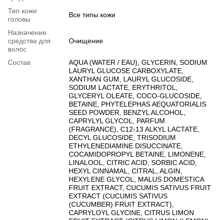
Тип кожи
Все типы кожи
головы
Назначение
средства для
Очищение
волос
Состав
AQUA (WATER / EAU), GLYCERIN, SODIUM
LAURYL GLUCOSE CARBOXYLATE,
XANTHAN GUM, LAURYL GLUCOSIDE,
SODIUM LACTATE, ERYTHRITOL,
GLYCERYL OLEATE, COCO-GLUCOSIDE,
BETAINE, PHYTELEPHAS AEQUATORIALIS
SEED POWDER, BENZYL ALCOHOL,
CAPRYLYL GLYCOL, PARFUM
(FRAGRANCE), C12-13 ALKYL LACTATE,
DECYL GLUCOSIDE, TRISODIUM
ETHYLENEDIAMINE DISUCCINATE,
COCAMIDOPROPYL BETAINE, LIMONENE,
LINALOOL, CITRIC ACID, SORBIC ACID,
HEXYL CINNAMAL, CITRAL, ALGIN,
HEXYLENE GLYCOL, MALUS DOMESTICA
FRUIT EXTRACT, CUCUMIS SATIVUS FRUIT
EXTRACT (CUCUMIS SATIVUS
(CUCUMBER) FRUIT EXTRACT),
CAPRYLOYL GLYCINE, CITRUS LIMON