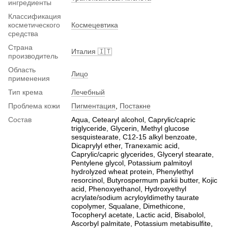
ингредиенты
Классификация
косметического
Космецевтика
средства
Страна
Италия 🇮🇹
производитель
Область
Лицо
применения
Тип крема
Лечебный
Проблема кожи
Пигментация
,
Постакне
Состав
Aqua, Cetearyl alcohol, Caprylic/capric
triglyceride, Glycerin, Methyl glucose
sesquistearate, C12-15 alkyl benzoate,
Dicaprylyl ether, Tranexamic acid,
Caprylic/capric glycerides, Glyceryl stearate,
Pentylene glycol, Potassium palmitoyl
hydrolyzed wheat protein, Phenylethyl
resorcinol, Butyrospermum parkii butter, Kojic
acid, Phenoxyethanol, Hydroxyethyl
acrylate/sodium acryloyldimethy taurate
copolymer, Squalane, Dimethicone,
Tocopheryl acetate, Lactic acid, Bisabolol,
Ascorbyl palmitate, Potassium metabisulfite,