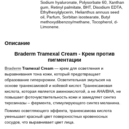
Sodium hyaluronate, Polysorbate 60, Xanthan
gum, Retinyl palmitate, BHT, Disodium EDTA,
Ethylhexylglycerin, Helianthus annuus seed
oil, Parfum, Sorbitan isostearate, Butyl
methoxydibenzoy/methane, Tocopherol, d-
Limonene.
Описание
Braderm Tramexal Cream - Крем против
пигментации
Braderm
Tramexal Cream
— крем для осветления и
выравнивания тона кожи, который предотвращает
образование гиперхромии. Осветительная эмульсия на
основе транексамовой и койевой кислот. Транексамовая
кислота, которая является аминокислотой, а не AHA/BHA, не
повышает фоточувствительность кожи и замедляет синтез
тирозиназы – фермента, стимулирующего синтез меланина.
Помимо осветляющего эффекта, транексамова кислота
уменьшает красный цвет поверхностных кровеносных
сосудов, что выравнивает цвет лица.