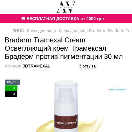
🚚
БЕСПЛАТНАЯ ДОСТАВКА от 4000 грн
ЛИЦО
Крем для лица
Крем для лица Braderm
Braderm Tr
Braderm Tramexal Cream
Осветляющий крем Трамексал
Брадерм против пигментации 30 мл
Артикул:
BDTRAMEXAL
3 отзыва
ВИДЕО
3
3