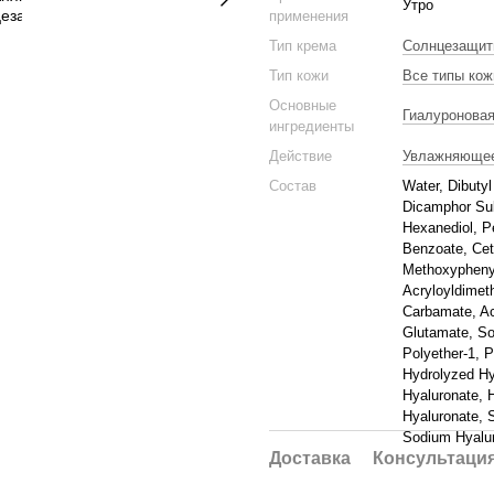
Утро
применения
Тип крема
Солнцезащит
Тип кожи
Все типы кож
Основные
Гиалуроновая
ингредиенты
Действие
Увлажняюще
Состав
Water, Dibutyl
Dicamphor Sul
Hexanediol, P
Benzoate, Cet
Methoxyphenyl
Acryloyldimeth
Carbamate, Ac
Glutamate, So
Polyether-1, 
Hydrolyzed Hy
Hyaluronate, 
Hyaluronate, 
Sodium Hyalur
Доставка
Консультаци