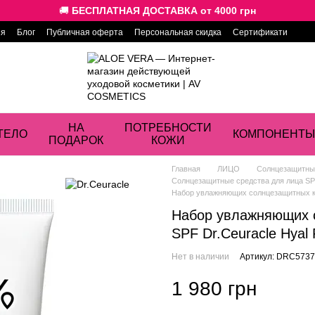
🚚
БЕСПЛАТНАЯ ДОСТАВКА от 4000 грн
ия
Блог
Публичная оферта
Персональная скидка
Сертификати
НА
ПОТРЕБНОСТИ
ТЕЛО
КОМПОНЕНТЫ
ПОДАРОК
КОЖИ
Главная
ЛИЦО
Солнцезащитные
Солнцезащитные средства для лица SPF
Набор увлажняющих солнцезащитных кре
Набор увлажняющих 
SPF Dr.Ceuracle Hyal
Нет в наличии
Артикул: DRC573
1 980 грн