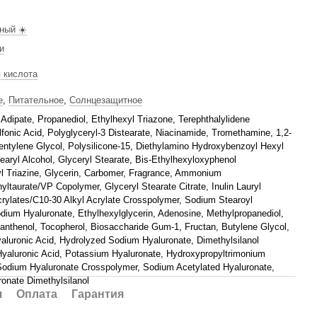
ный ☀️
и
 кислота
е
,
Питательное
,
Солнцезащитное
 Adipate, Propanediol, Ethylhexyl Triazone, Terephthalylidene
fonic Acid, Polyglyceryl-3 Distearate, Niacinamide, Tromethamine, 1,2-
entylene Glycol, Polysilicone-15, Diethylamino Hydroxybenzoyl Hexyl
earyl Alcohol, Glyceryl Stearate, Bis-Ethylhexyloxyphenol
 Triazine, Glycerin, Carbomer, Fragrance, Ammonium
yltaurate/VP Copolymer, Glyceryl Stearate Citrate, Inulin Lauryl
rylates/C10-30 Alkyl Acrylate Crosspolymer, Sodium Stearoyl
dium Hyaluronate, Ethylhexylglycerin, Adenosine, Methylpropanediol,
Panthenol, Tocopherol, Biosaccharide Gum-1, Fructan, Butylene Glycol,
aluronic Acid, Hydrolyzed Sodium Hyaluronate, Dimethylsilanol
Hyaluronic Acid, Potassium Hyaluronate, Hydroxypropyltrimonium
Sodium Hyaluronate Crosspolymer, Sodium Acetylated Hyaluronate,
onate Dimethylsilanol
я
Оплата
Гарантия