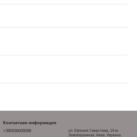
Контактная информация
+380936609099
ул. Евгения Сверстюка, 19 м.
Левобережная, Киев, Украина