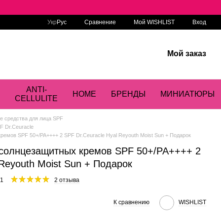
Сравнение
Укр
Рус
Мой WISHLIST
Вход
Мой заказ
ANTI-
HOME
БРЕНДЫ
МИНИАТЮРЫ
CELLULITE
 средства для лица SPF
 Dr.Ceuracle
мов SPF 50+/PA++++ 2 SPF Dr.Ceuracle Hyal Reyouth Moist Sun + Подарок
солнцезащитных кремов SPF 50+/PA++++ 2
 Reyouth Moist Sun + Подарок
71
2 отзыва
К сравнению
WISHLIST