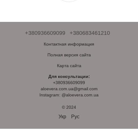
+380936609099
+380683461210
Контактная информация
Полная версия сайта
Карта сайта
Для консультации:
+380936609099
aloevera.com.ua@gmail.com
Instagram: @aloevera.com.ua
© 2024
Укр
Рус