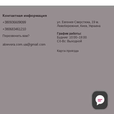
Контактная информация
+380936609099
ул. Евгения Сверстюка, 19 м.
Левобережная, Киев, Украина
+380683461210
График работы:
Перезвонить вам?
Будние: 10:00–18:00
Сб-Вс: Выходной
aloevera.com.ua@gmail.com
Карта проезда
Безкоштовн
Консультаці