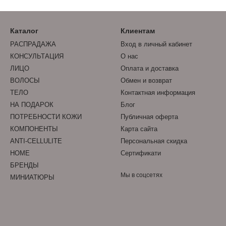
Каталог
Клиентам
РАСПРАДАЖА
Вход в личный кабинет
КОНСУЛЬТАЦИЯ
О нас
ЛИЦО
Оплата и доставка
ВОЛОСЫ
Обмен и возврат
ТЕЛО
Контактная информация
НА ПОДАРОК
Блог
ПОТРЕБНОСТИ КОЖИ
Публичная оферта
КОМПОНЕНТЫ
Карта сайта
ANTI-CELLULITE
Персональная скидка
HOME
Сертификати
БРЕНДЫ
Мы в соцсетях
МИНИАТЮРЫ