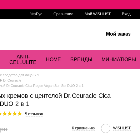
Сравнение
Укр
Рус
Мой WISHLIST
Вход
Мой заказ
ANTI-
HOME
БРЕНДЫ
МИНИАТЮРЫ
CELLULITE
 средства для лица SPF
 Dr.Ceuracle
ой Dr.Ceuracle Cica Regen Vegan Sun Set DUO 2 в 1
 кремов с центелой Dr.Ceuracle Cica
 DUO 2 в 1
5 отзывов
грн
К сравнению
WISHLIST