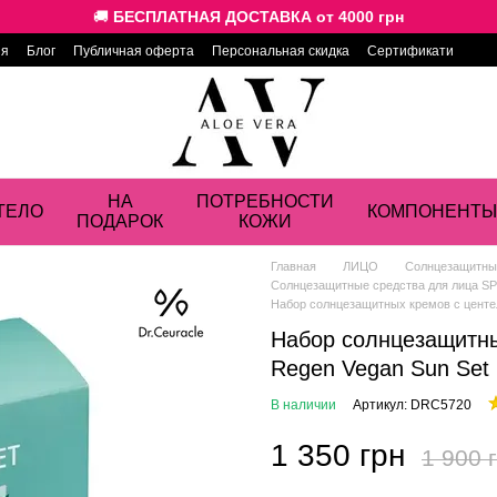
🚚
БЕСПЛАТНАЯ ДОСТАВКА от 4000 грн
ия
Блог
Публичная оферта
Персональная скидка
Сертификати
НА
ПОТРЕБНОСТИ
ТЕЛО
КОМПОНЕНТЫ
ПОДАРОК
КОЖИ
Главная
ЛИЦО
Солнцезащитные
Солнцезащитные средства для лица SPF
Набор солнцезащитных кремов с центел
Набор солнцезащитных
Regen Vegan Sun Set
В наличии
Артикул: DRC5720
1 350 грн
1 900 