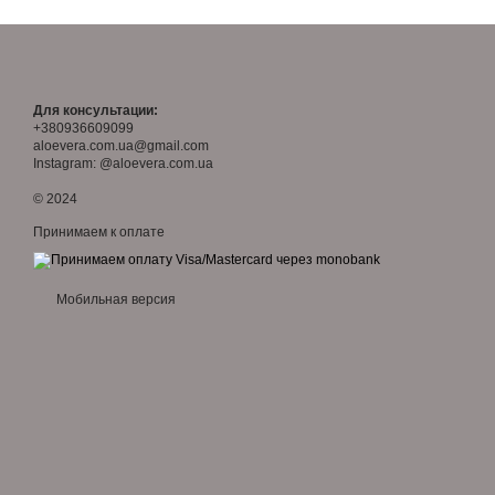
Для консультации:
+380936609099
aloevera.com.ua@gmail.com
Instagram: @aloevera.com.ua
© 2024
Принимаем к оплате
Мобильная версия