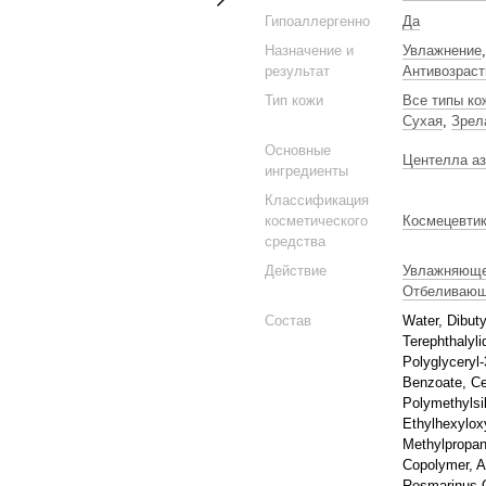
Гипоаллергенно
Да
Назначение и
Увлажнение
результат
Антивозраст
Тип кожи
Все типы ко
Сухая
,
Зрел
Основные
Центелла аз
ингредиенты
Классификация
косметического
Космецевти
средства
Действие
Увлажняющ
Отбеливаю
Состав
Water, Dibuty
Terephthalyl
Polyglyceryl
Benzoate, Cet
Polymethylsil
Ethylhexylox
Methylpropan
Copolymer, Ac
Rosmarinus Of