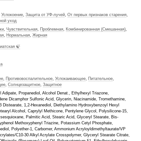
,
Успокоение
,
Защита от УФ-лучей
,
От первых признаков старения
,
ной уход
жи
,
Чувствительная
,
Проблемная
,
Комбинированная (Смешанная)
,
ая
,
Нормальная
,
Жирная
иатская 🍃
ка
ее
,
Противовоспалительное
,
Успокаивающее
,
Питательное
,
щее
,
Солнцезащитное
,
Защитное
l Adipate, Propanediol, Alcohol Denat., Ethylhexyl Triazone,
idene Dicamphor Sulfonic Acid, Glycerin, Niacinamide, Tromethamine,
-3 Distearate, 1,2-Hexanediol, Diethylamino Hydroxybenzoyl Hexyl
earyl Alcohol, Caprylyl Methicone, Pentylene Glycol, Polysilicone-15,
sesquioxane, Palmitic Acid, Stearic Acid, Glyceryl Stearate, Bis-
yphenol Methoxyphenyl Triazine, Potassium Cetyl Phosphate,
ediol, Polyether-1, Carbomer, Ammonium Acryloyldimethyltaurate/VP
rylates/C10-30 Alkyl Acrylate Crosspolymer, Glyceryl Stearate Citrate,
ficinalis (Rosemary) Leaf Oil, Polyquaternium-51, Ethylhexylglycerin,