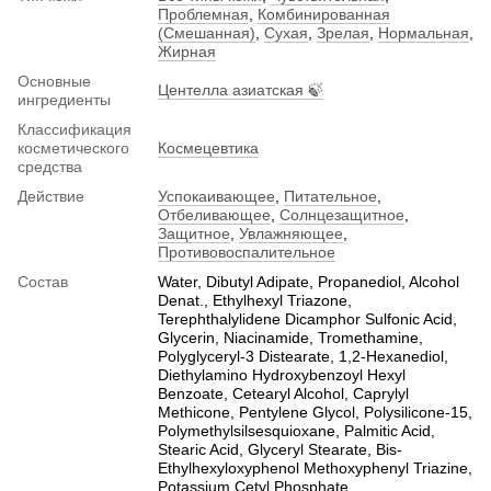
Проблемная
,
Комбинированная
(Смешанная)
,
Сухая
,
Зрелая
,
Нормальная
,
Жирная
Основные
Центелла азиатская 🍃
ингредиенты
Классификация
косметического
Космецевтика
средства
Действие
Успокаивающее
,
Питательное
,
Отбеливающее
,
Солнцезащитное
,
Защитное
,
Увлажняющее
,
Противовоспалительное
Состав
Water, Dibutyl Adipate, Propanediol, Alcohol
Denat., Ethylhexyl Triazone,
Terephthalylidene Dicamphor Sulfonic Acid,
Glycerin, Niacinamide, Tromethamine,
Polyglyceryl-3 Distearate, 1,2-Hexanediol,
Diethylamino Hydroxybenzoyl Hexyl
Benzoate, Cetearyl Alcohol, Caprylyl
Methicone, Pentylene Glycol, Polysilicone-15,
Polymethylsilsesquioxane, Palmitic Acid,
Stearic Acid, Glyceryl Stearate, Bis-
Ethylhexyloxyphenol Methoxyphenyl Triazine,
Potassium Cetyl Phosphate,