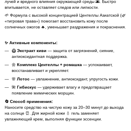
лучей и вредного влияния окружающей среды 🌆. Быстро
впитывается, не оставляет следов или липкости.
🌱 Формула с высокой концентрацией Центеллы Азиатской (🌿
«тигровая трава») помогает восстановить кожу после
солнечных ожогов 🔥, уменьшает раздражения и покраснения.
✨ Активные компоненты:
🥝
Экстракт киви
— защита от загрязнений, сияние,
антиоксидантная поддержка.
🌼
Комплекс Центеллы + ромашка
— успокаивает,
восстанавливает и укрепляет.
🌸
Лотос
— увлажнение, антиоксидант, упругость кожи.
🌺
Гибискус
— удерживает влагу и предотвращает
появление мимических морщин.
🔄 Способ применения:
Наносите средство на чистую кожу за 20–30 минут до выхода
на солнце ⏰. Для жирной кожи 💧 гель заменяет
увлажняющий крем, выполняя функции эссенции.