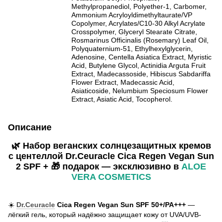
Methylpropanediol, Polyether-1, Carbomer,
Ammonium Acryloyldimethyltaurate/VP
Copolymer, Acrylates/C10-30 Alkyl Acrylate
Crosspolymer, Glyceryl Stearate Citrate,
Rosmarinus Officinalis (Rosemary) Leaf Oil,
Polyquaternium-51, Ethylhexylglycerin,
Adenosine, Centella Asiatica Extract, Myristic
Acid, Butylene Glycol, Actinidia Arguta Fruit
Extract, Madecassoside, Hibiscus Sabdariffa
Flower Extract, Madecassic Acid,
Asiaticoside, Nelumbium Speciosum Flower
Extract, Asiatic Acid, Tocopherol.
Описание
🌿 Набор веганских солнцезащитных кремов
с центеллой Dr.Ceuracle Cica Regen Vegan Sun
2 SPF + 🎁 подарок — эксклюзивно в
ALOE
VERA COSMETICS
☀️
Dr.Ceuracle
Cica Regen Vegan Sun SPF 50+/PA+++
—
лёгкий гель, который надёжно защищает кожу от UVA/UVB-