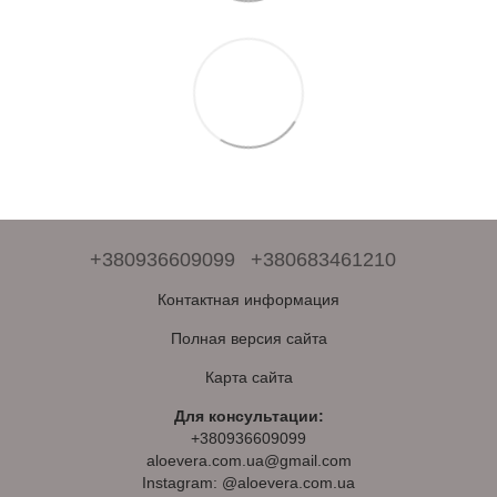
+380936609099
+380683461210
Контактная информация
Полная версия сайта
Карта сайта
Для консультации:
+380936609099
aloevera.com.ua@gmail.com
Instagram: @aloevera.com.ua