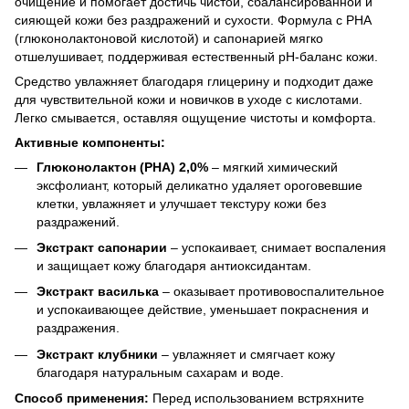
очищение и помогает достичь чистой, сбалансированной и
сияющей кожи без раздражений и сухости. Формула с PHA
(глюконолактоновой кислотой) и сапонарией мягко
отшелушивает, поддерживая естественный pH-баланс кожи.
Средство увлажняет благодаря глицерину и подходит даже
для чувствительной кожи и новичков в уходе с кислотами.
Легко смывается, оставляя ощущение чистоты и комфорта.
Активные компоненты:
Глюконолактон (PHA) 2,0%
– мягкий химический
эксфолиант, который деликатно удаляет ороговевшие
клетки, увлажняет и улучшает текстуру кожи без
раздражений.
Экстракт сапонарии
– успокаивает, снимает воспаления
и защищает кожу благодаря антиоксидантам.
Экстракт василька
– оказывает противовоспалительное
и успокаивающее действие, уменьшает покраснения и
раздражения.
Экстракт клубники
– увлажняет и смягчает кожу
благодаря натуральным сахарам и воде.
Способ применения:
Перед использованием встряхните