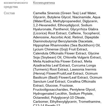
косметического
Космецевтика
средства
Состав
Camellia Sinensis (Green Tea) Leaf Water,
Glycerin, Butylene Glycol, Niacinamide, Aqua
(Water/Eau), Methylpropanediol, Diglycerin,
1,2-Hexanediol, Ethoxydiglycol, Sodium
Hyaluronate, Panthenol, Glycyrrhiza Glabra
(Licorice) Root Extract, Caffeine, Tocopherol,
Adenosine, Ascorbic Acid, Retinol, Dipeptide
Diaminobutyroyl Benzylamide Diacetate,
Hippophae Rhamnoides (Sea Buckthorn) Oil,
Lycium Chinense (Goji) Fruit Extract,
Calendula Officinalis Flower Extract, Glycine
Soja (Soybean) Oil, Chlorella Vulgaris Extract,
Melia Azadirachta Flower Extract, Melia
Azadirachta Leaf Extract, Curcuma Longa
(Turmeric) Root Extract, Lawsonia Inermis
(Henna) Flower/Fruit/Leaf Extract, Ocimum
Basilicum (Basil) Flower/Leaf Extract, Ocimum
Sanctum Leaf Extract, Corallina Officinalis
Extract, Glucose, Fructose,
Fructooligosaccharides, Pentylene Glycol,
Hydrogenated Lecithin, Sodium Phytate,
Octanediol, Polyglyceryl-10 Oleate,
Carbomer, Ethylhexylglycerin, Tromethamine,
C12-14 Pareth-12.