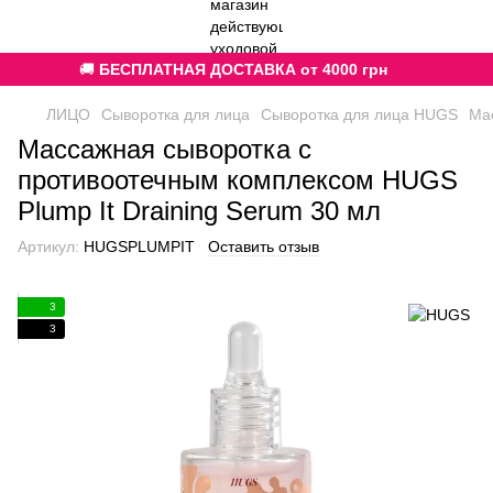
🚚
БЕСПЛАТНАЯ ДОСТАВКА от 4000 грн
ЛИЦО
Сыворотка для лица
Сыворотка для лица HUGS
Мас
Массажная сыворотка с
противоотечным комплексом HUGS
Plump It Draining Serum 30 мл
Артикул:
HUGSPLUMPIT
Оставить отзыв
3
3