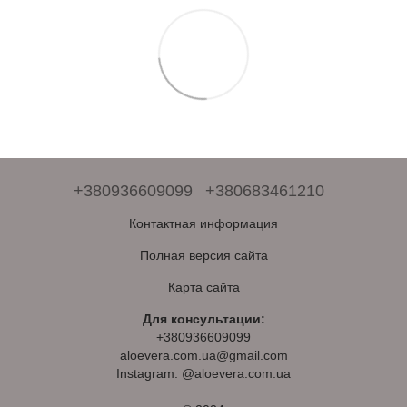
+380936609099
+380683461210
Контактная информация
Полная версия сайта
Карта сайта
Для консультации:
+380936609099
aloevera.com.ua@gmail.com
Instagram: @aloevera.com.ua