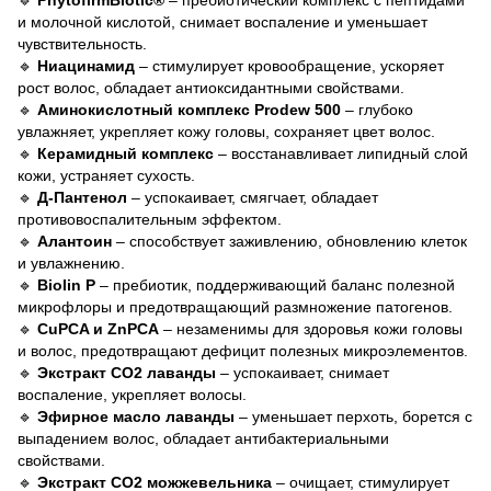
🔹
PhytofirmBiotic®
– пребиотический комплекс с пептидами
и молочной кислотой, снимает воспаление и уменьшает
чувствительность.
🔹
Ниацинамид
– стимулирует кровообращение, ускоряет
рост волос, обладает антиоксидантными свойствами.
🔹
Аминокислотный комплекс Prodew 500
– глубоко
увлажняет, укрепляет кожу головы, сохраняет цвет волос.
🔹
Керамидный комплекс
– восстанавливает липидный слой
кожи, устраняет сухость.
🔹
Д-Пантенол
– успокаивает, смягчает, обладает
противовоспалительным эффектом.
🔹
Алантоин
– способствует заживлению, обновлению клеток
и увлажнению.
🔹
Biolin P
– пребиотик, поддерживающий баланс полезной
микрофлоры и предотвращающий размножение патогенов.
🔹
CuPCA и ZnPCA
– незаменимы для здоровья кожи головы
и волос, предотвращают дефицит полезных микроэлементов.
🔹
Экстракт СО2 лаванды
– успокаивает, снимает
воспаление, укрепляет волосы.
🔹
Эфирное масло лаванды
– уменьшает перхоть, борется с
выпадением волос, обладает антибактериальными
свойствами.
🔹
Экстракт СО2 можжевельника
– очищает, стимулирует