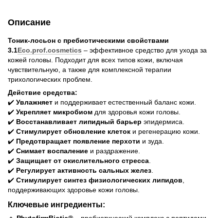
Описание
Тоник-лосьон с пребиотическими свойствами
3.1
Eco.prof.cosmetics
– эффективное средство для ухода за
кожей головы. Подходит для всех типов кожи, включая
чувствительную, а также для комплексной терапии
трихологических проблем.
Действие средства:
✔️
Увлажняет
и поддерживает естественный баланс кожи.
✔️
Укрепляет микробиом
для здоровья кожи головы.
✔️
Восстанавливает липидный барьер
эпидермиса.
✔️
Стимулирует обновление клеток
и регенерацию кожи.
✔️
Предотвращает появление перхоти
и зуда.
✔️
Снимает воспаление
и раздражение.
✔️
Защищает от окислительного стресса
.
✔️
Регулирует активность сальных желез
.
✔️
Стимулирует синтез физиологических липидов
,
поддерживающих здоровье кожи головы.
Ключевые ингредиенты: