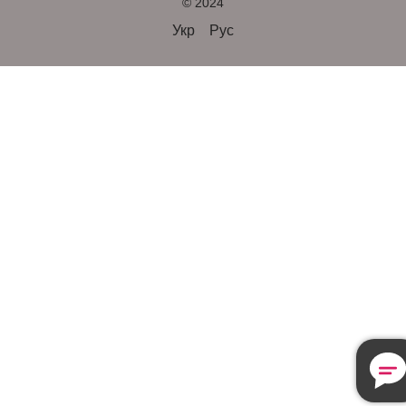
© 2024
Укр
Рус
Безкошто
Консульта