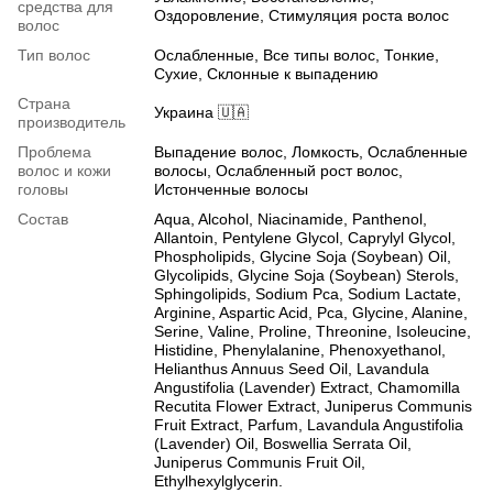
средства для
Оздоровление, Стимуляция роста волос
волос
Тип волос
Ослабленные, Все типы волос, Тонкие,
Сухие, Склонные к выпадению
Страна
Украина 🇺🇦
производитель
Проблема
Выпадение волос, Ломкость, Ослабленные
волос и кожи
волосы, Ослабленный рост волос,
головы
Истонченные волосы
Состав
Aqua, Alcohol, Niacinamide, Panthenol,
Allantoin, Pentylene Glycol, Caprylyl Glycol,
Phospholipids, Glycine Soja (Soybean) Oil,
Glycolipids, Glycine Soja (Soybean) Sterols,
Sphingolipids, Sodium Pca, Sodium Lactate,
Arginine, Aspartic Acid, Pca, Glycine, Alanine,
Serine, Valine, Proline, Threonine, Isoleucine,
Histidine, Phenylalanine, Phenoxyethanol,
Helianthus Annuus Seed Oil, Lavandula
Angustifolia (Lavender) Extract, Chamomilla
Recutita Flower Extract, Juniperus Communis
Fruit Extract, Parfum, Lavandula Angustifolia
(Lavender) Oil, Boswellia Serrata Oil,
Juniperus Communis Fruit Oil,
Ethylhexylglycerin.