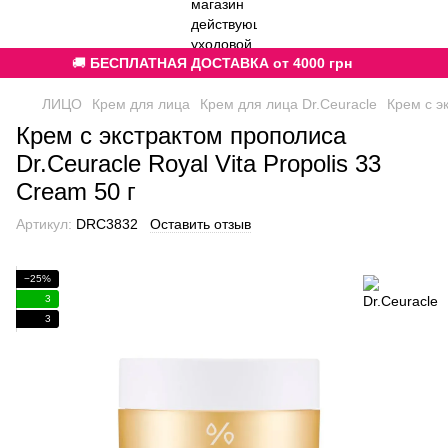
🚚
БЕСПЛАТНАЯ ДОСТАВКА от 4000 грн
ЛИЦО
Крем для лица
Крем для лица Dr.Ceuracle
Крем с эк
Крем с экстрактом прополиса
Dr.Ceuracle Royal Vita Propolis 33
Cream 50 г
Артикул:
DRC3832
Оставить отзыв
−25%
3
3