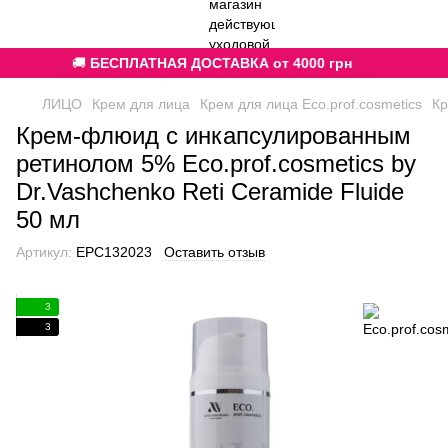
🚚
БЕСПЛАТНАЯ ДОСТАВКА от 4000 грн
ЛИЦО
Крем для лица
Крем для лица Eco.prof.cosmetics
Кр
Крем-флюид с инкапсулированным
ретинолом 5% Eco.prof.cosmetics by
Dr.Vashchenko Reti Ceramide Fluide
50 мл
Артикул:
EPC132023
Оставить отзыв
3
3