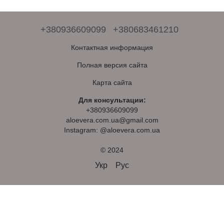
+380936609099
+380683461210
Контактная информация
Полная версия сайта
Карта сайта
Для консультации:
+380936609099
aloevera.com.ua@gmail.com
Instagram: @aloevera.com.ua
© 2024
Укр
Рус