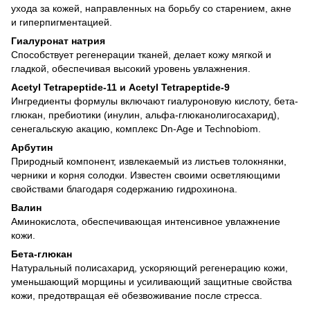
ухода за кожей, направленных на борьбу со старением, акне
и гиперпигментацией.
Гиалуронат натрия
Способствует регенерации тканей, делает кожу мягкой и
гладкой, обеспечивая высокий уровень увлажнения.
Acetyl Tetrapeptide-11 и Acetyl Tetrapeptide-9
Ингредиенты формулы включают гиалуроновую кислоту, бета-
глюкан, пребиотики (инулин, альфа-глюканолигосахарид),
сенегальскую акацию, комплекс Dn-Age и Technobiom.
Арбутин
Природный компонент, извлекаемый из листьев толокнянки,
черники и корня солодки. Известен своими осветляющими
свойствами благодаря содержанию гидрохинона.
Валин
Аминокислота, обеспечивающая интенсивное увлажнение
кожи.
Бета-глюкан
Натуральный полисахарид, ускоряющий регенерацию кожи,
уменьшающий морщины и усиливающий защитные свойства
кожи, предотвращая её обезвоживание после стресса.