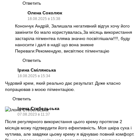
Ответить
Олена Соколюк
18.08.2025 в 15:38
Конончук Андрій, Залишала негативний відгук хочу його
замінити бо мало користувалась,За місяць використання
застаріла пігментеа пляма значно посвітлішала!!!!, буду
наносити і далі в надії що вона зникне
Переваги:Рекомендую, висвітлює пігментацію
Ответить
Ірина Смілянська
18.08.2025 в 15:34
Чудовий крем, який реально дає результат. Дуже класно
попрацював з моєю пігментацією.
Ответить
Ілона Стебельська
07.08.2023 в 11:37
Після регулярного використання цього крему протягом 2
місяців можу підтвердити його ефективність. Моя шкіра суха і
чутлива, але завдяки цьому крему я відчуваю повний комфорт.