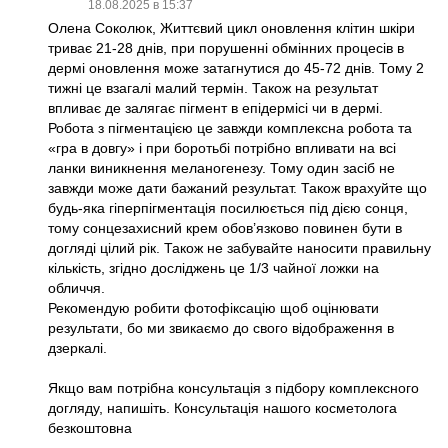
18.08.2025 в 15:37
Олена Соколюк, Життєвий цикл оновлення клітин шкіри
триває 21-28 днів, при порушенні обмінних процесів в
дермі оновлення може затагнутися до 45-72 днів. Тому 2
тижні це взагалі малий термін. Також на результат
впливає де залягає пігмент в епідермісі чи в дермі.
Робота з пігментацією це завжди комплексна робота та
«гра в довгу» і при боротьбі потрібно впливати на всі
ланки виникнення меланогенезу. Тому один засіб не
завжди може дати бажаний результат. Також врахуйте що
будь-яка гіперпігментація посилюється під дією сонця,
тому сонцезахисний крем обов’язково повинен бути в
догляді цілий рік. Також не забувайте наносити правильну
кількість, згідно досліджень це 1/3 чайної ложки на
обличчя.
Рекомендую робити фотофіксацію щоб оцінювати
результати, бо ми звикаємо до свого відображення в
дзеркалі.
Якщо вам потрібна консультація з підбору комплексного
догляду, напишіть. Консультація нашого косметолога
безкоштовна