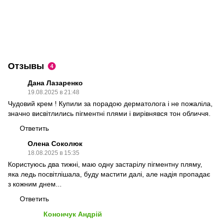
Отзывы
4
Дана Лазаренко
19.08.2025 в 21:48
Чудовий крем ! Купили за порадою дерматолога і не пожаліла,
значно висвітлились пігментні плями і вирівнявся тон обличчя.
Ответить
Олена Соколюк
18.08.2025 в 15:35
Користуюсь два тижні, маю одну застарілу пігментну пляму,
яка ледь посвітлішала, буду мастити далі, але надія пропадає
з кожним днем...
Ответить
Конончук Андрій