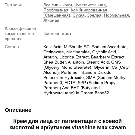
Тип кожи
Все типы кожи
,
Чувствительная
,
Проблемная
,
Комбинированная
(Смешанная)
,
Сухая
,
Зрелая
,
Нормальная
,
Жирная
Классификация
косметического
Космецевтика
средства
Состав
Kojic Acid, M-Shuttle-SC, Sodium Ascorbate,
Octinoxate, Niacinamide, Glycolic Acid,
Arbutin, Licorice Extract, Bearberry Extract,
Shea Butter, Allantoin, Stearic Acid, GMS
(Glyceryl Mono Stearate), Glycerin, Ca (Cetyl
Alcohol), Perfume, Titanium Dioxide,
Potassium Hydroxide, SMP (Sodium Methyl
Paraben0, EDTA, SPP (Sodium Propyl
Paraben) And BHT (Butylated
Hydroxytoluene) in Cream Base32.
Описание
Крем для лица от пигментации с коевой
кислотой и арбутином Vitashine Max Cream