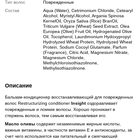
Тип волос
Поврежденные
Состав
Aqua (Water), Cetrimonium Chloride, Cetearyl
Alcohol, Myristyl Alcohol, Argania Spinosa
KernelOil, Oryza Sativa (Rice) BranOil,
Triticum Vulgare (Wheat) Seed Extract, Olea
Europea (Olive) Fruit Oil, Hydrogenated Olive
Oil, Tocopherol, Laurdimonium Hydoxypropyl
Hydrolyzed Wheat Protein, Hydrolyzed Wheat
Protein, Sodium Cocoyl Glutamate, Parfum
(Fragrance), Citric Acid, Magnesium Nitrate,
Magnesium Chloride,
Methylchloroisothiazolinone,
Methylisothiazolinone.
Описание
Бальзам-кондиционер восстанавливающий для поврежденных
волос Restructurizing conditioner
Insight
оздоравливает
поврежденные и ломкие волосы. Хорошо проникает в
стержень волоса, тем самым восстанавливая его.
Масло оливы
содержит незаменимые жирные кислоты,
важные витамины, в частности витамин E и антиоксиданты, за
счет чего используется как питательный и смягчающий