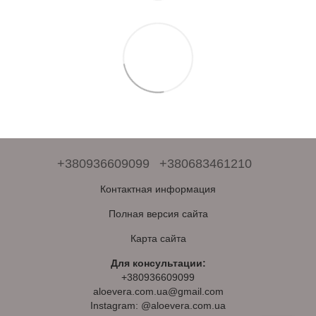
+380936609099
+380683461210
Контактная информация
Полная версия сайта
Карта сайта
Для консультации:
+380936609099
aloevera.com.ua@gmail.com
Instagram: @aloevera.com.ua