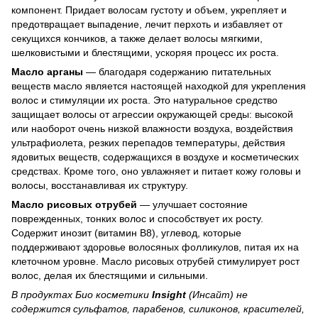
компонент. Придает волосам густоту и объем, укрепляет и
предотвращает выпадение, лечит перхоть и избавляет от
секущихся кончиков, а также делает волосы мягкими,
шелковистыми и блестящими, ускоряя процесс их роста.
Масло арганы
— благодаря содержанию питательных
веществ масло является настоящей находкой для укрепления
волос и стимуляции их роста. Это натуральное средство
защищает волосы от агрессии окружающей среды: высокой
или наоборот очень низкой влажности воздуха, воздействия
ультрафиолета, резких перепадов температуры, действия
ядовитых веществ, содержащихся в воздухе и косметических
средствах. Кроме того, оно увлажняет и питает кожу головы и
волосы, восстанавливая их структуру.
Масло рисовых отрубей
— улучшает состояние
поврежденных, тонких волос и способствует их росту.
Содержит инозит (витамин В8), углевод, которые
поддерживают здоровье волосяных фолликулов, питая их на
клеточном уровне. Масло рисовых отрубей стимулирует рост
волос, делая их блестящими и сильными.
В продуктах Био косметики
Insight
(Инсайт) не
содержится сульфатов, парабенов, силиконов, красителей,