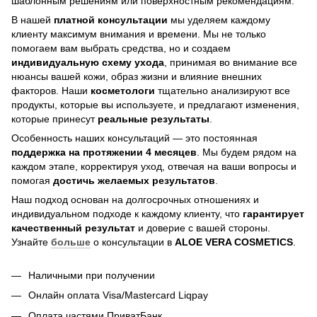
шаблонным решениям или поверхностным рекомендациям.
В нашей
платной консультации
мы уделяем каждому
клиенту максимум внимания и времени. Мы не только
помогаем вам выбрать средства, но и создаем
индивидуальную схему ухода
, принимая во внимание все
нюансы вашей кожи, образ жизни и влияние внешних
факторов. Наши
косметологи
тщательно анализируют все
продукты, которые вы используете, и предлагают изменения,
которые принесут
реальные результаты
.
Особенность наших консультаций — это постоянная
поддержка на протяжении 4 месяцев
. Мы будем рядом на
каждом этапе, корректируя уход, отвечая на ваши вопросы и
помогая
достичь
желаемых результатов
.
Наш подход основан на долгосрочных отношениях и
индивидуальном подходе к каждому клиенту, что
гарантирует
качественный результат
и доверие с вашей стороны.
Узнайте
больше
о консультации в
ALOE VERA COSMETICS
.
Наличными при получении
Онлайн оплата Visa/Mastercard Liqpay
Оплата частями ПриватБанк