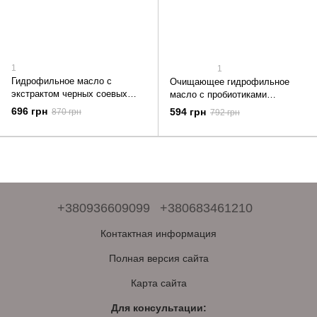
1
1
Гидрофильное масло с
Очищающее гидрофильное
экстрактом черных соевых
масло с пробиотиками
бобов ROUND LAB Soybean
Dr.Ceuracle Pro Balance Pure
696 грн
594 грн
870 грн
792 грн
Cleansing Oil 200 мл
Cleansing Oil 155 мл
+380936609099
+380683461210
Контактная информация
Полная версия сайта
Карта сайта
Для консультации: