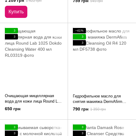
1 209 грн
759 грн
1 422 грн
949 грн
Vitamin U Oil To Foam Cleanser
250 мл
Купить
3
−41%
3
3
3
Очищающая мицеллярная
Гидрофильное масло для
вода для кожи лица Round Lab
снятия макияжа DermAfirm
1025 Dokdo Cleansing Water
Hydra Cleansing Oil R4 120 мл
650 грн
790 грн
1 350 грн
400 мл
3
3
3
3