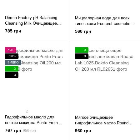
Derma Factory pH Balancing
Мицеллярная вода для всех
Cleansing Milk Очищающее
типов кожи Eco.prof.cosmetics
молочко 240 мл
by Dr.Vashchenko Micellar Water
785 грн
560 грн
250 мл
ХИТ
3
−20%
3
ВИДЕО
3
3
2
Гидрофильное масло для
Мягкое очищающее
снятия макияжа Purito From
гидрофильное масло Round
Green Cleansing Oil 200 мл
Lab 1025 Dokdo Cleansing Oil
767 грн
960 грн
959 грн
200 мл