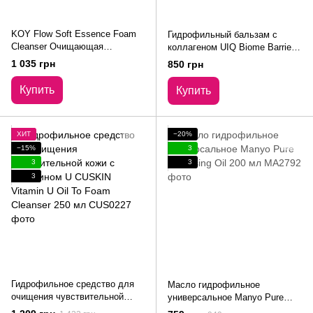
KOY Flow Soft Essence Foam
Гидрофильный бальзам с
Cleanser Очищающая
коллагеном UIQ Biome Barrier
двухэтапная эссенция 150 мл
Collagen Firming Cleansing Balm
1 035 грн
850 грн
100 мл
Купить
Купить
ХИТ
−20%
−15%
3
3
3
3
Гидрофильное средство для
Масло гидрофильное
очищения чувствительной
универсальное Manyo Pure
кожи с витамином U CUSKIN
Cleansing Oil 200 мл