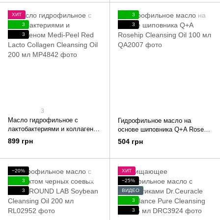
ХИТ
3
3
3
3
3
Масло гидрофильное с
Гидрофильное масло на
лактобактериями и коллагеном
основе шиповника Q+A Rosehip
Medi-Peel Red Lacto Collagen
Cleansing Oil 100 мл
899 грн
504 грн
Cleansing Oil 200 мл
−20%
ХИТ
3
−25%
3
ВИДЕО
3
3