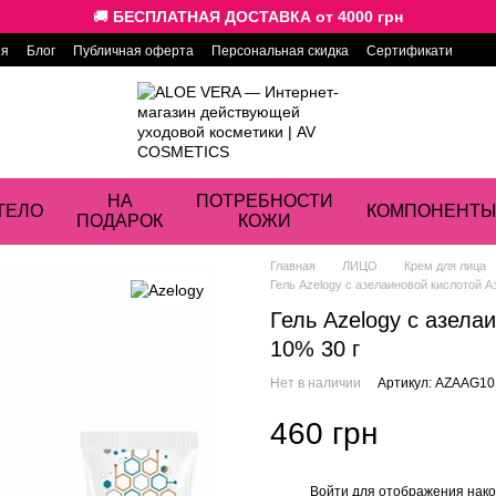
🚚
БЕСПЛАТНАЯ ДОСТАВКА от 4000 грн
ия
Блог
Публичная оферта
Персональная скидка
Сертификати
НА
ПОТРЕБНОСТИ
ТЕЛО
КОМПОНЕНТЫ
ПОДАРОК
КОЖИ
Главная
ЛИЦО
Крем для лица
Гель Azelogy с азелаиновой кислотой Аз
Гель Azelogy с азела
10% 30 г
Нет в наличии
Артикул: AZAAG10
460 грн
Войти
для отображения нако
%