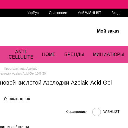
Сравнение
Укр
Рус
Мой WISHLIST
Вход
Мой заказ
ANTI-
HOME
БРЕНДЫ
МИНИАТЮРЫ
CELLULITE
Крем для лица Azelogy
елоджи Azelaic Acid Gel 10% 30 г
иновой кислотой Азелоджи Azelaic Acid Gel
Оставить отзыв
К сравнению
WISHLIST
пительной скидки