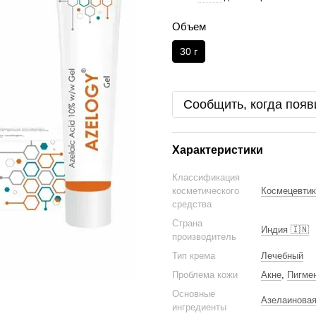
Объем
30 г
Сообщить, когда появ
Характеристики
Классификация
косметического
Космецевтик
средства
Страна
Индия 🇮🇳
производитель
Тип крема
Лечебный
Проблема кожи
Акне
,
Пигме
Основные
Азелаиновая 
ингредиенты