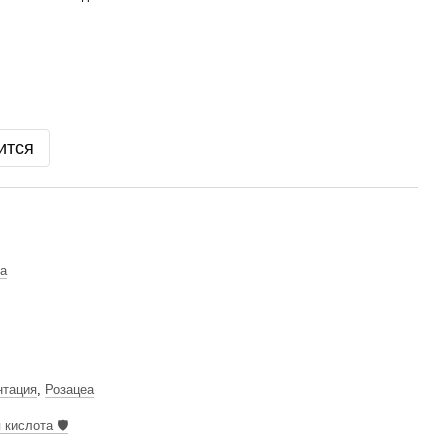
ится
а
нтация
,
Розацеа
кислота 🛡️