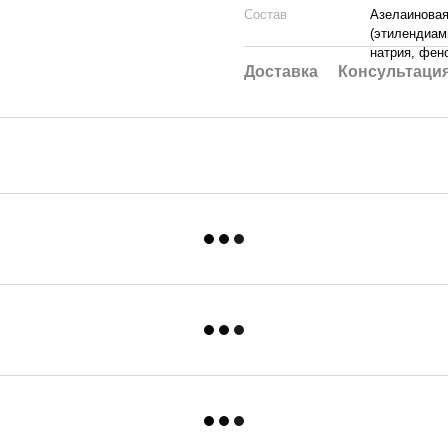
Состав
Азелаиновая
(этилендиам
натрия, фено
Доставка
Консультаци