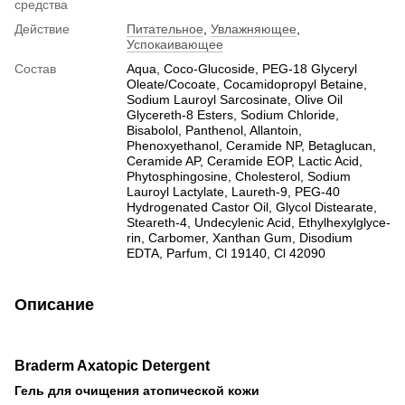
средства
Действие
Питательное
,
Увлажняющее
,
Успокаивающее
Состав
Aqua, Coco-Glucoside, PEG-18 Glyceryl
Oleate/Cocoate, Cocamidopropyl Betaine,
Sodium Lauroyl Sarcosinate, Olive Oil
Glycereth-8 Esters, Sodium Chloride,
Bisabolol, Panthenol, Allantoin,
Phenoxyethanol, Ceramide NP, Betaglucan,
Ceramide AP, Ceramide EOP, Lactic Acid,
Phytosphingosine, Cholesterol, Sodium
Lauroyl Lactylate, Laureth-9, PEG-40
Hydrogenated Castor Oil, Glycol Distearate,
Steareth-4, Undecylenic Acid, Ethylhexylglyce-
rin, Carbomer, Xanthan Gum, Disodium
EDTA, Parfum, Cl 19140, Cl 42090
Описание
Braderm Axatopic Detergent
Гель для очищения атопической кожи