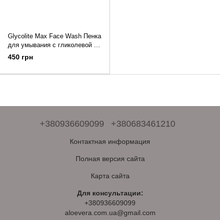
Glycolite Max Face Wash Пенка
для умывания с гликолевой и
салициловой кислотой
450 грн
Гликолайт 60 мл
+380936609099
+380683461210
Контактная информация
Полная версия сайта
Карта сайта
Для консультации:
+380936609099
aloevera.com.ua@gmail.com