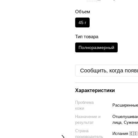
Объем
45 г
Тип товара
Полноразмерный
Сообщить, когда появ
Характеристики
Проблема
Расширенные
кожи
Назначение и
Отшелушивани
результат
лица, Сужени
Страна
Испания 🇪🇸
производитель