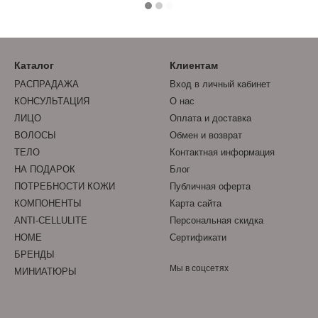
Каталог
Клиентам
РАСПРАДАЖА
Вход в личный кабинет
КОНСУЛЬТАЦИЯ
О нас
ЛИЦО
Оплата и доставка
ВОЛОСЫ
Обмен и возврат
ТЕЛО
Контактная информация
НА ПОДАРОК
Блог
ПОТРЕБНОСТИ КОЖИ
Публичная оферта
КОМПОНЕНТЫ
Карта сайта
ANTI-CELLULITE
Персональная скидка
HOME
Сертификати
БРЕНДЫ
Мы в соцсетях
МИНИАТЮРЫ