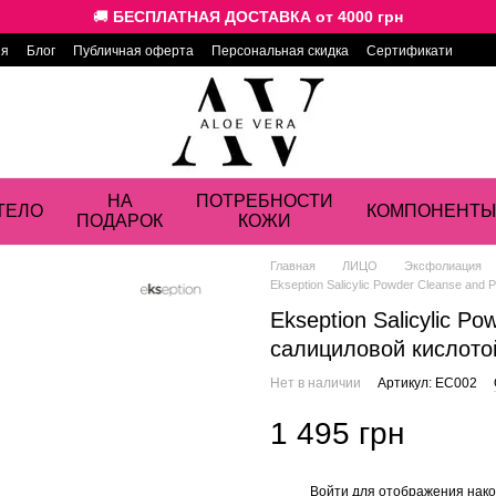
🚚
БЕСПЛАТНАЯ ДОСТАВКА от 4000 грн
ия
Блог
Публичная оферта
Персональная скидка
Сертификати
НА
ПОТРЕБНОСТИ
ТЕЛО
КОМПОНЕНТЫ
ПОДАРОК
КОЖИ
Главная
ЛИЦО
Эксфолиация
Ekseption Salicylic Powder Cleanse and
Ekseption Salicylic P
салициловой кислотой
Нет в наличии
Артикул: EC002
1 495 грн
Войти
для отображения нако
%