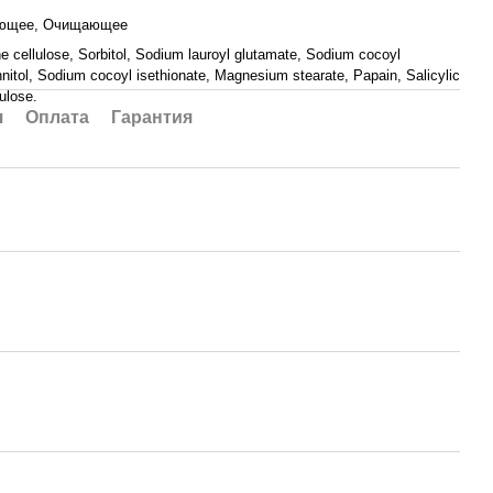
ющее, Очищающее
ne cellulose, Sorbitol, Sodium lauroyl glutamate, Sodium cocoyl
nitol, Sodium cocoyl isethionate, Magnesium stearate, Papain, Salicylic
lulose.
я
Оплата
Гарантия