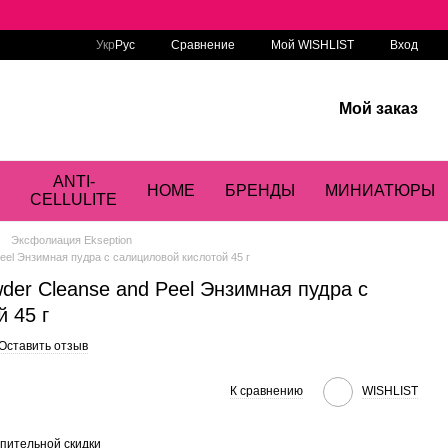
Сравнение
Укр
Рус
Мой WISHLIST
Вход
Мой заказ
ANTI-
HOME
БРЕНДЫ
МИНИАТЮРЫ
CELLULITE
Эксфолиация Ekseption
 Peel Энзимная пудра с салициловой кислотой 45 г
owder Cleanse and Peel Энзимная пудра с
 45 г
Оставить отзыв
К сравнению
WISHLIST
пительной скидки