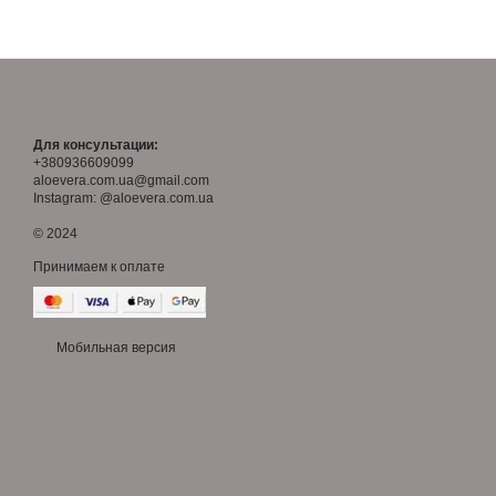
Для консультации:
+380936609099
aloevera.com.ua@gmail.com
Instagram: @aloevera.com.ua
© 2024
Принимаем к оплате
Мобильная версия