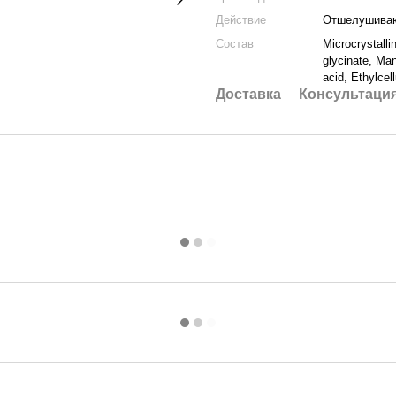
Действие
Отшелушива
Состав
Microcrystalli
glycinate, Man
acid, Ethylcel
Доставка
Консультаци