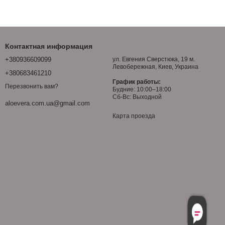
Контактная информация
+380936609099
ул. Евгения Сверстюка, 19 м.
Левобережная, Киев, Украина
+380683461210
График работы:
Перезвонить вам?
Будние: 10:00–18:00
Сб-Вс: Выходной
aloevera.com.ua@gmail.com
Карта проезда
Безкоштовна