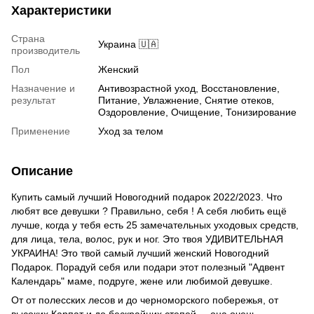
Характеристики
Страна
Украина 🇺🇦
производитель
Пол
Женский
Назначение и
Антивозрастной уход, Восстановление,
результат
Питание, Увлажнение, Снятие отеков,
Оздоровление, Очищение, Тонизирование
Применение
Уход за телом
Описание
Купить самый лучший Новогодний подарок 2022/2023. Что
любят все девушки ? Правильно, себя ! А себя любить ещё
лучше, когда у тебя есть 25 замечательных уходовых средств,
для лица, тела, волос, рук и ног. Это твоя УДИВИТЕЛЬНАЯ
УКРАИНА! Это твой самый лучший женский Новогодний
Подарок. Порадуй себя или подари этот полезный "Адвент
Календарь" маме, подруге, жене или любимой девушке.
От от полесских лесов и до черноморского побережья, от
высоких Карпат и до бескрайних степей, – она очень