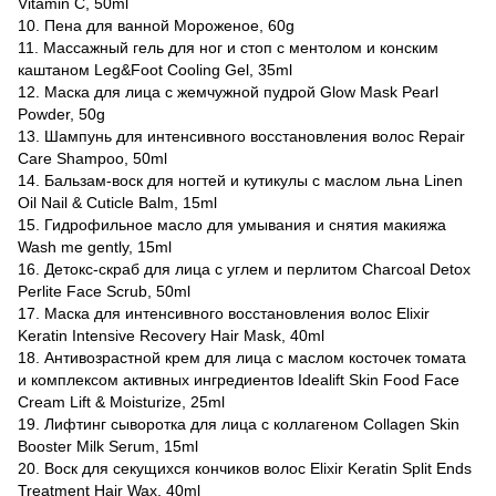
Vitamin C, 50ml
10. Пена для ванной Мороженое, 60g
11. Массажный гель для ног и стоп с ментолом и конским
каштаном Leg&Foot Cooling Gel, 35ml
12. Маска для лица с жемчужной пудрой Glow Mask Pearl
Powder, 50g
13. Шампунь для интенсивного восстановления волос Repair
Care Shampoo, 50ml
14. Бальзам-воск для ногтей и кутикулы с маслом льна Linen
Oil Nail & Cuticle Balm, 15ml
15. Гидрофильное масло для умывания и снятия макияжа
Wash me gently, 15ml
16. Детокс-скраб для лица с углем и перлитом Charcoal Detox
Perlite Face Scrub, 50ml
17. Маска для интенсивного восстановления волос Elixir
Keratin Intensive Recovery Hair Mask, 40ml
18. Антивозрастной крем для лица с маслом косточек томата
и комплексом активных ингредиентов Idealift Skin Food Face
Cream Lift & Moisturize, 25ml
19. Лифтинг сыворотка для лица с коллагеном Collagen Skin
Booster Milk Serum, 15ml
20. Воск для секущихся кончиков волос Elixir Keratin Split Ends
Treatment Hair Wax, 40ml