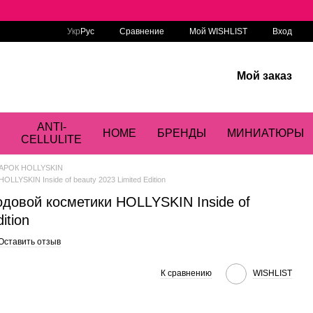
Сравнение
Укр
Рус
Мой WISHLIST
Вход
Мой заказ
ANTI-
HOME
БРЕНДЫ
МИНИАТЮРЫ
CELLULITE
АРОК HOLLYSKIN
LLYSKIN Inside of beauty 2023 Limited Edition
одовой косметики HOLLYSKIN Inside of
ition
Оставить отзыв
К сравнению
WISHLIST