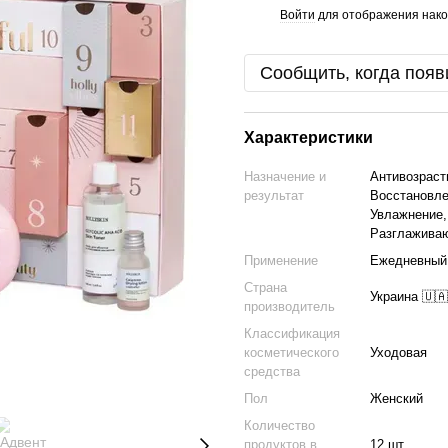
Войти
для отображения нако
%
Сообщить, когда появ
Характеристики
Назначение и
Антивозраст
результат
Восстановле
Увлажнение,
Разглажива
Применение
Ежедневный
Страна
Украина 🇺🇦
производитель
Классификация
косметического
Уходовая
средства
Пол
Женский
Количество
продуктов в
12 шт.