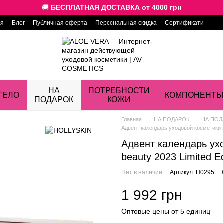
🚚
БЕСПЛАТНАЯ ДОСТАВКА от 4000 грн
ия
Блог
Публичная оферта
Персональная скидка
Сертификати
НА
ПОТРЕБНОСТИ
ТЕЛО
КОМПОНЕНТЫ
ПОДАРОК
КОЖИ
Главная
НА ПОДАРОК
НА ПОД
Адвент календарь уходовой косметики HO
Адвент календарь ух
beauty 2023 Limited Ed
Нет в наличии
Артикул: H0295
1 992 грн
Оптовые цены от 5 единиц