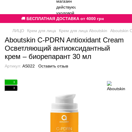
🚚
БЕСПЛАТНАЯ ДОСТАВКА от 4000 грн
ЛИЦО
Крем для лица
Крем для лица Aboutskin
Aboutskin 
Aboutskin C-PDRN Antioxidant Cream
Осветляющий антиоксидантный
крем – биорепарант 30 мл
Артикул:
AS022
Оставить отзыв
3
3