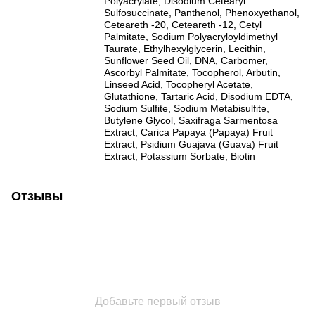
Polyacrylate, Disodium Cetearyl
Sulfosuccinate, Panthenol, Phenoxyethanol,
Ceteareth -20, Ceteareth -12, Cetyl
Palmitate, Sodium Polyacryloyldimethyl
Taurate, Ethylhexylglycerin, Lecithin,
Sunflower Seed Oil, DNA, Carbomer,
Ascorbyl Palmitate, Tocopherol, Arbutin,
Linseed Acid, Tocopheryl Acetate,
Glutathione, Tartaric Acid, Disodium EDTA,
Sodium Sulfite, Sodium Metabisulfite,
Butylene Glycol, Saxifraga Sarmentosa
Extract, Carica Papaya (Papaya) Fruit
Extract, Psidium Guajava (Guava) Fruit
Extract, Potassium Sorbate, Biotin
Отзывы
Добавьте первый отзыв