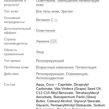
Назначение и
Осветление
,
Уменьшение пигментации
результат
кожи
Тип кожи
Все типы кожи
,
Зрелая
Основные
Витамин C 🍊
ингредиенты
Дополнительный
Осветление
эффект
Страна
Украина 🇺🇦
производитель
Область
Лицо
применения
Тип крема
Регенерирующий
Проблема кожи
Возрастные изменения
,
Пигментация
Действие
Регенерирующее
,
Освежающее
,
Антиоксидантная
Состав
Aqua, Coco – Caprilate, Dicaprylyl
Carbonate, Vitis Vinifera (Grape) Seed Oil,
C12-C15 Alkyl Benzoate, Tetrahexyldecyl
Ascorbate, Butospermum Parkii (Shea)
Butter, Cetearyl Alcohol, Glyceryl Stearate,
Glycerin, Pentaerythhrityl Distearate, Sodium