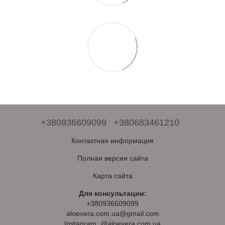
+380936609099
+380683461210
Контактная информация
Полная версия сайта
Карта сайта
Для консультации:
+380936609099
aloevera.com.ua@gmail.com
Instagram: @aloevera.com.ua