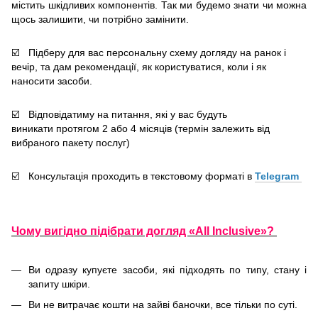
містить шкідливих компонентів. Так ми будемо знати чи можна
щось залишити, чи потрібно замінити.
☑️ Підберу для вас персональну схему догляду на ранок і
вечір, та дам рекомендації, як користуватися, коли і як
наносити засоби.
☑️ Відповідатиму на питання, які у вас будуть
виникати протягом 2 або 4 місяців (термін залежить від
вибраного пакету послуг)
☑️ Консультація проходить в текстовому форматі в
Telegram
Чому вигідно підібрати догляд «All Inclusive»?
Ви одразу купуєте засоби, які підходять по типу, стану і
запиту шкіри.
Ви не витрачає кошти на зайві баночки, все тільки по суті.