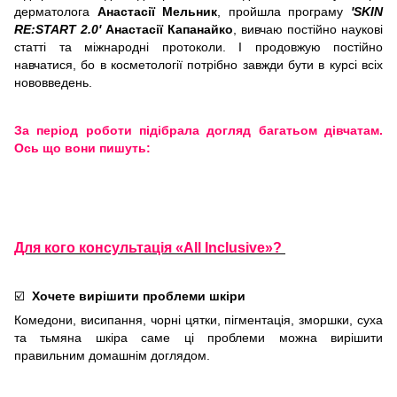
дерматолога
Анастасії Мельник
, пройшла програму
'SKIN
RE:START 2.0'
Анастасії Капанайко
, вивчаю постійно наукові
статті та міжнародні протоколи. І продовжую постійно
навчатися, бо в косметології потрібно завжди бути в курсі всіх
нововведень.
За період роботи підібрала догляд багатьом дівчатам.
Ось що вони пишуть:
Для кого консультація «All Inclusive»?
☑️
Хочете вирішити проблеми шкіри
Комедони, висипання, чорні цятки, пігментація, зморшки, суха
та тьмяна шкіра саме ці проблеми можна вирішити
правильним домашнім доглядом.