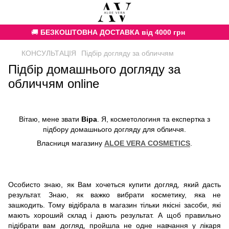
🚚
БЕЗКОШТОВНА ДОСТАВКА від 4000 грн
КОНСУЛЬТАЦІЯ
Підбір догляду за обличчям
Підбір домашнього догляду за
обличчям online
Вітаю, мене звати
Віра
. Я, косметологиня та експертка
з
підбору домашнього догляду для обличчя.
Власниця магазину
ALOE VERA COSMETICS
.
Особисто знаю, як Вам хочеться купити догляд, який дасть
результат. Знаю, як важко вибрати косметику, яка не
зашкодить. Тому відібрала в магазин тільки якісні засоби, які
мають хороший склад і дають результат. А щоб правильно
підібрати вам догляд, пройшла не одне навчання у лікаря