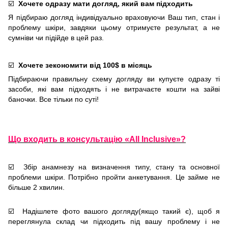
☑️
Хочете одразу мати догляд, який вам підходить
Я підбираю догляд індивідуально враховуючи Ваш тип, стан і
проблему шкіри, завдяки цьому отримуєте результат, а не
сумніви чи підійде в цей раз.
☑️
Хочете зекономити від 100$ в місяць
Підбираючи правильну схему догляду ви купуєте одразу ті
засоби, які вам підходять і не витрачаєте кошти на зайві
баночки. Все тільки по суті!
Що входить в консультацію «All Inclusive»?
☑️ Збір анамнезу на визначення типу, стану та основної
проблеми шкіри. Потрібно пройти анкетування. Це займе не
більше 2 хвилин.
☑️ Надішлете фото вашого догляду(якщо такий є), щоб я
переглянула склад чи підходить під вашу проблему і не