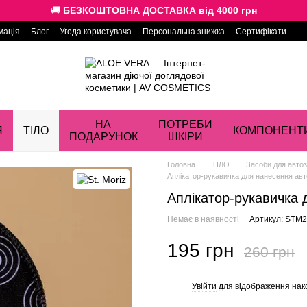
🚚
БЕЗКОШТОВНА ДОСТАВКА від 4000 грн
мація
Блог
Угода користувача
Персональна знижка
Сертифікати
НА
ПОТРЕБИ
Я
ТІЛО
КОМПОНЕНТ
ПОДАРУНОК
ШКІРИ
Головна
ТІЛО
Засоби для авто
Аплікатор-рукавичка для нанесення авт
Аплікатор-рукавичка 
Немає в наявності
Артикул: STM
195 грн
260 грн
Увійти
для відображення нак
%