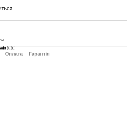
иться
ри
нія 🇬🇧
Оплата
Гарантія