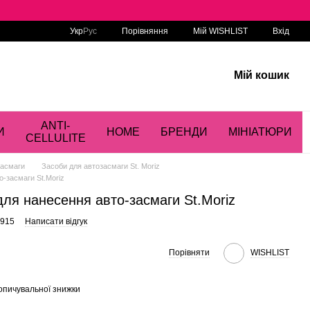
Порівняння
Укр
Рус
Мій WISHLIST
Вхід
Мій кошик
ANTI-
И
HOME
БРЕНДИ
МІНІАТЮРИ
CELLULITE
засмаги
Засоби для автозасмаги St. Moriz
о-засмаги St.Moriz
для нанесення авто-засмаги St.Moriz
2915
Написати відгук
Порівняти
WISHLIST
опичувальної знижки